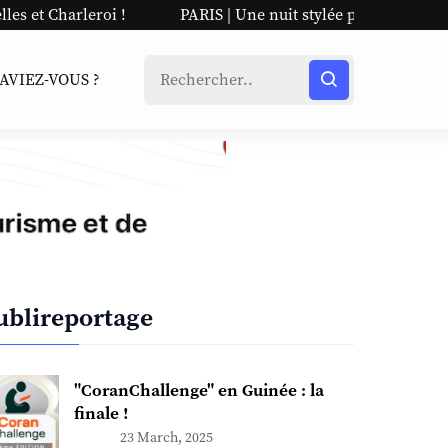
arleroi !
PARIS | Une nuit stylée pour Kevin First !
SAVIEZ-VOUS ?
ublireportage
"CoranChallenge" en Guinée : la
finale !
23 March, 2025