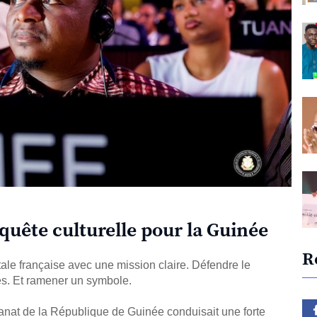
quête culturelle pour la Guinée
R
le française avec une mission claire. Défendre le
les. Et ramener un symbole.
isanat de la République de Guinée conduisait une forte