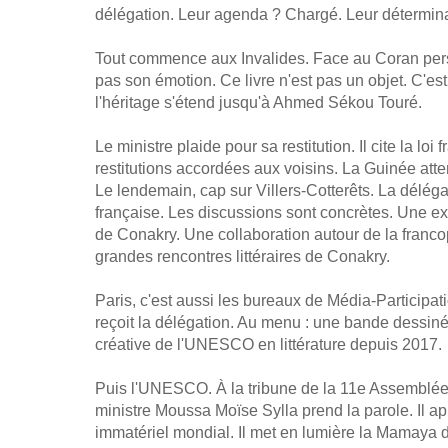
délégation. Leur agenda ? Chargé. Leur déterminat
Tout commence aux Invalides. Face au Coran pers
pas son émotion. Ce livre n'est pas un objet. C'est 
l'héritage s'étend jusqu'à Ahmed Sékou Touré.
Le ministre plaide pour sa restitution. Il cite la l
restitutions accordées aux voisins. La Guinée atte
Le lendemain, cap sur Villers-Cotterêts. La déléga
française. Les discussions sont concrètes. Une ex
de Conakry. Une collaboration autour de la francop
grandes rencontres littéraires de Conakry.
Paris, c'est aussi les bureaux de Média-Participat
reçoit la délégation. Au menu : une bande dessin
créative de l'UNESCO en littérature depuis 2017.
Puis l'UNESCO. À la tribune de la 11e Assemblée 
ministre Moussa Moïse Sylla prend la parole. Il a
immatériel mondial. Il met en lumière la Mamaya 