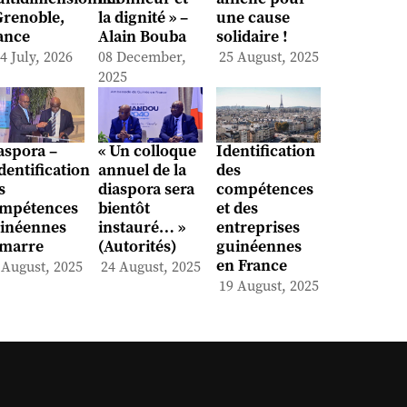
Grenoble,
la dignité » –
une cause
ance
Alain Bouba
solidaire !
4 July, 2026
08 December,
25 August, 2025
2025
aspora –
« Un colloque
Identification
identification
annuel de la
des
s
diaspora sera
compétences
mpétences
bientôt
et des
inéennes
instauré… »
entreprises
marre
(Autorités)
guinéennes
en France
 August, 2025
24 August, 2025
19 August, 2025