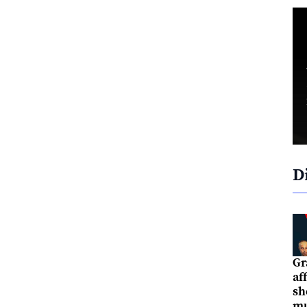
D
Gr
af
sh
mu