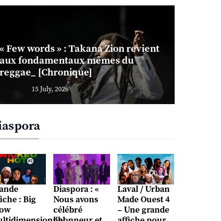
« Few words » : Takana Zion revient
aux fondamentaux mêmes du
reggae_ [Chronique]
15 July, 2026
iaspora
ande
Diaspora : «
Laval / Urban
fiche : Big
Nous avons
Made Ouest 4
ow
célébré
– Une grande
ltidimensionnel
l’honneur et
affiche pour