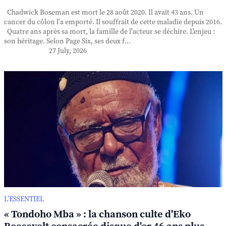
Chadwick Boseman est mort le 28 août 2020. Il avait 43 ans. Un
cancer du côlon l'a emporté. Il souffrait de cette maladie depuis 2016.
Quatre ans après sa mort, la famille de l'acteur se déchire. L'enjeu :
son héritage. Selon Page Six, ses deux f...
27 July, 2026
L’ESSENTIEL
« Tondoho Mba » : la chanson culte d'Eko