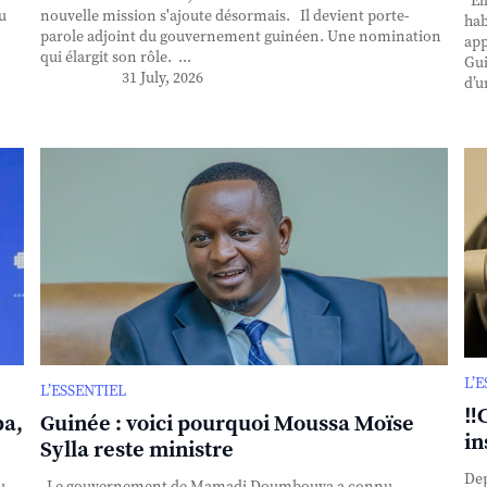
Ell
u
nouvelle mission s'ajoute désormais. Il devient porte-
hab
parole adjoint du gouvernement guinéen. Une nomination
app
qui élargit son rôle. ...
Gui
31 July, 2026
d’u
L’
L’ESSENTIEL
‼️
ba,
Guinée : voici pourquoi Moussa Moïse
in
Sylla reste ministre
Dep
u
Le gouvernement de Mamadi Doumbouya a connu