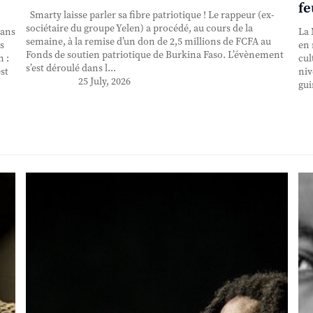
fe
Smarty laisse parler sa fibre patriotique ! Le rappeur (ex-
sociétaire du groupe Yelen) a procédé, au cours de la
 ans
La 
semaine, à la remise d’un don de 2,5 millions de FCFA au
s
en 
Fonds de soutien patriotique de Burkina Faso. L’évènement
n :
cul
s’est déroulé dans l...
st
niv
25 July, 2026
gui