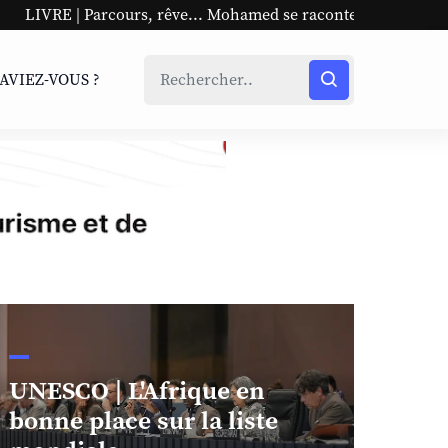
, rêve... Mohamed se raconte
UNESCO | L'Afrique en bon
SAVIEZ-VOUS ?
UNESCO | L'Afrique en
bonne place sur la liste