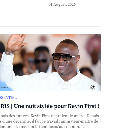
01 August, 2026
ESSENTIEL
RIS | Une nuit stylée pour Kevin First !
uis des années, Kevin First tient tient le micro. Depuis
s d'une décennie, il fait ce travail : animateur-maître de
émonie. La passion le tient jusqu'au trognon. La