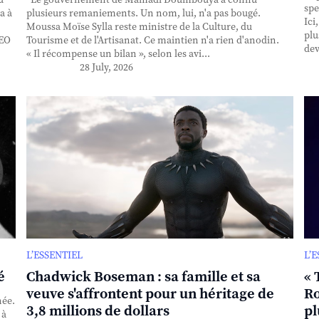
spe
a à
plusieurs remaniements. Un nom, lui, n'a pas bougé.
Ici
Moussa Moïse Sylla reste ministre de la Culture, du
plu
CEO
Tourisme et de l'Artisanat. Ce maintien n'a rien d'anodin.
dev
« Il récompense un bilan », selon les avi...
28 July, 2026
L’ESSENTIEL
L’
é
Chadwick Boseman : sa famille et sa
« 
veuve s'affrontent pour un héritage de
Ro
née.
3,8 millions de dollars
pl
 à