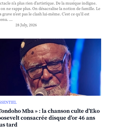
ctacle n’a plus rien d’artistique. De la musique indigne.
, on ne rappe plus. On désacralise la notion de famille. Le
s grave n’est pas le clash lui-même. C’est ce qu’il est
enu. ...
28 July, 2026
ESSENTIEL
Tondoho Mba » : la chanson culte d'Eko
osevelt consacrée disque d'or 46 ans
us tard