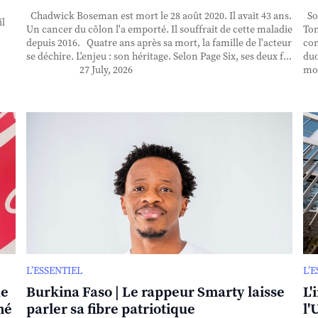
Chadwick Boseman est mort le 28 août 2020. Il avait 43 ans.
Sor
il
Un cancer du côlon l'a emporté. Il souffrait de cette maladie
Ton
depuis 2016. Quatre ans après sa mort, la famille de l'acteur
con
se déchire. L'enjeu : son héritage. Selon Page Six, ses deux f...
duo
27 July, 2026
mor
L’ESSENTIEL
L’
de
Burkina Faso | Le rappeur Smarty laisse
L'
né
parler sa fibre patriotique
l'