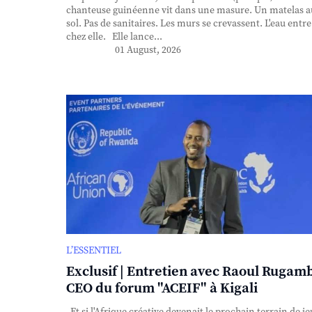
chanteuse guinéenne vit dans une masure. Un matelas a
sol. Pas de sanitaires. Les murs se crevassent. L'eau entre
chez elle. Elle lance...
01 August, 2026
L’ESSENTIEL
Exclusif | Entretien avec Raoul Rugam
CEO du forum "ACEIF" à Kigali
Et si l'Afrique créative devenait le prochain terrain de je