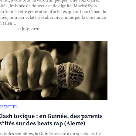
e fut, avant tout, la voix d’un peuple. Une voix claire,
itée, imbibée de douceur et de dignité. Maciré Sylla
artient à cette génération d’artistes qui ont porté haut la
née, non par éclats d’exubérance, mais par la constance
n talen...
30 July, 2026
ESSENTIEL
Clash toxique : en Guinée, des parents
s*ltés sur des beats rap (Alerte)
uis des semaines, la Guinée assiste à un spectacle. Ce