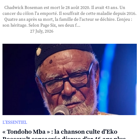
Chadwick Boseman est mort le 28 août 2020. Il avait 43 ans. Un
cancer du côlon l'a emporté. Il souffrait de cette maladie depuis 2016.
Quatre ans après sa mort, la famille de l'acteur se déchire. L'enjeu :
son héritage. Selon Page Six, ses deux f...
27 July, 2026
L’ESSENTIEL
« Tondoho Mba » : la chanson culte d'Eko