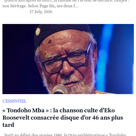
Quatre ans après sa mort, la famille de l'acteur se déchire. L'enjeu :
son héritage. Selon Page Six, ses deux f...
27 July, 2026
L’ESSENTIEL
« Tondoho Mba » : la chanson culte d'Eko
Roosevelt consacrée disque d'or 46 ans plus
tard
Sorti au début des années 1980, le titre emblématique « Tondoho