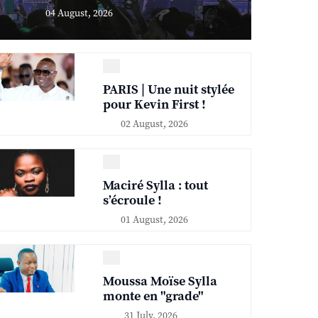
04 August, 2026
PARIS | Une nuit stylée
pour Kevin First !
02 August, 2026
Maciré Sylla : tout
s’écroule !
01 August, 2026
Moussa Moïse Sylla
monte en "grade"
31 July, 2026