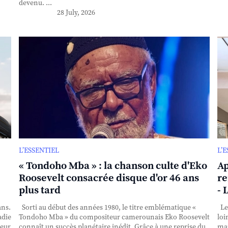
devenu. ...
28 July, 2026
L’ESSENTIEL
L’
« Tondoho Mba » : la chanson culte d'Eko
Ap
Roosevelt consacrée disque d'or 46 ans
re
plus tard
- 
ans.
Sorti au début des années 1980, le titre emblématique «
Le 
adie
Tondoho Mba » du compositeur camerounais Eko Roosevelt
loi
teur
connaît un succès planétaire inédit. Grâce à une reprise du
mai