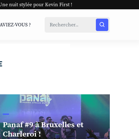
Kevin First !
SAVIEZ-VOUS ?
Panaf #9 à Bruxelles et
Charleroi !