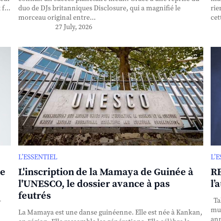
f...
duo de DJs britanniques Disclosure, qui a magnifié le
rie
morceau original entre...
cet
27 July, 2026
L’ESSENTIEL
L’
se
L'inscription de la Mamaya de Guinée à
RE
l'UNESCO, le dossier avance à pas
l’
feutrés
-
Tak
mul
La Mamaya est une danse guinéenne. Elle est née à Kankan,
ann