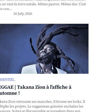
n ne vaut la terre natale. Même pauvre. Même dur. C’est
te con...
26 July, 2026
ESSENTIEL
GGAE | Takana Zion à l’affiche à
automne !
ana Zion retrousse ses manches. Il brosse ses locks. Il
tiplie les projets. Le reggaeman guinéen enchaîne les
onces. Scène et discographie se torsadent dans son