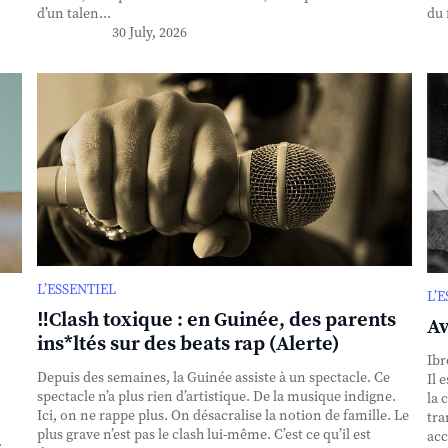
d’un talen...
du 
30 July, 2026
L’ESSENTIEL
L’
‼️Clash toxique : en Guinée, des parents
Av
ins*ltés sur des beats rap (Alerte)
Ibr
Depuis des semaines, la Guinée assiste à un spectacle. Ce
Il 
spectacle n’a plus rien d’artistique. De la musique indigne.
la 
Ici, on ne rappe plus. On désacralise la notion de famille. Le
tra
plus grave n’est pas le clash lui-même. C’est ce qu’il est
acc
.