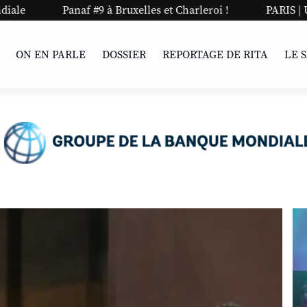
9 à Bruxelles et Charleroi !
PARIS | Une nuit stylée pour 
ON EN PARLE
DOSSIER
REPORTAGE DE RITA
LE 