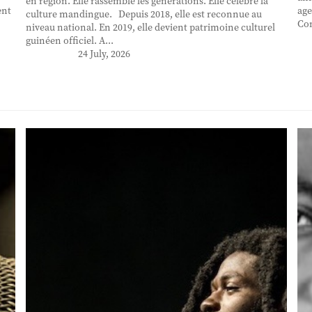
en région. Elle rassemble les générations. Elle célèbre la
ent
age
culture mandingue. Depuis 2018, elle est reconnue au
Con
niveau national. En 2019, elle devient patrimoine culturel
guinéen officiel. A...
24 July, 2026