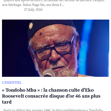
Quatre ans après sa mort, la famille de l'acteur se déchire. L'enjeu :
son héritage. Selon Page Six, ses deux f...
27 July, 2026
L’ESSENTIEL
« Tondoho Mba » : la chanson culte d'Eko
Roosevelt consacrée disque d'or 46 ans plus
tard
Sorti au début des années 1980, le titre emblématique « Tondoho