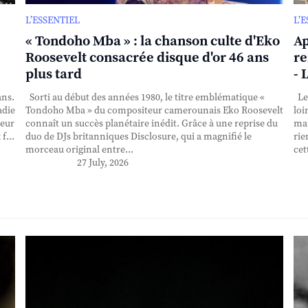
L’ESSENTIEL
L’
« Tondoho Mba » : la chanson culte d'Eko
Ap
Roosevelt consacrée disque d'or 46 ans
re
plus tard
- 
ans.
Sorti au début des années 1980, le titre emblématique «
Le 
adie
Tondoho Mba » du compositeur camerounais Eko Roosevelt
loi
teur
connaît un succès planétaire inédit. Grâce à une reprise du
mai
f...
duo de DJs britanniques Disclosure, qui a magnifié le
rie
morceau original entre...
cet
27 July, 2026