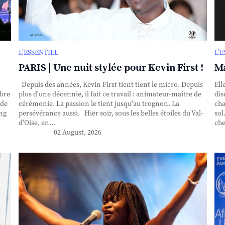
L’ESSENTIEL
L’
PARIS | Une nuit stylée pour Kevin First !
Ma
Depuis des années, Kevin First tient tient le micro. Depuis
Ell
obre
plus d'une décennie, il fait ce travail : animateur-maître de
dis
nde
cérémonie. La passion le tient jusqu'au trognon. La
cha
ing
persévérance aussi. Hier soir, sous les belles étoiles du Val-
sol
d'Oise, en...
che
02 August, 2026