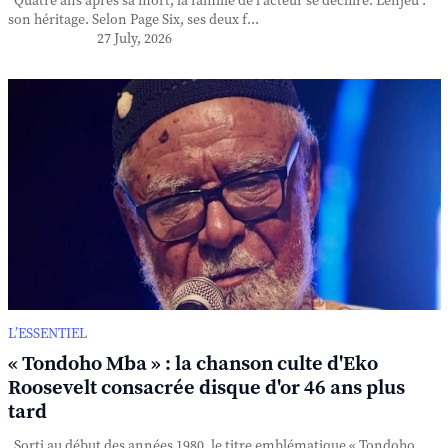
Quatre ans après sa mort, la famille de l'acteur se déchire. L'enjeu :
son héritage. Selon Page Six, ses deux f...
27 July, 2026
L’ESSENTIEL
« Tondoho Mba » : la chanson culte d'Eko
Roosevelt consacrée disque d'or 46 ans plus
tard
Sorti au début des années 1980, le titre emblématique « Tondoho