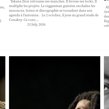
Takana Zion retrousse ses manches. Il brosse ses locks. Il
multiplie les projets. Le reggaeman guinéen enchaîne les
an,
Abd
annonces. Scène et discographie se torsadent dans son
(in
agenda à l’automne. Le 2 octobre, il joue au grand stade de
des
Conakry. Ce conc...
l
Exp
23 July, 2026
cet