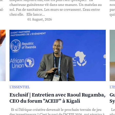
de
disques. Aujourd’hui, elle n’a plus rien (presque). La
min
chanteuse guinéenne vit dans une masure. Un matelas au
nou
al-
sol. Pas de sanitaires. Les murs se crevassent. L'eau entre
par
chez elle. Elle lance...
qui
01 August, 2026
L’ESSENTIEL
L’
Exclusif | Entretien avec Raoul Rugamba,
Gu
CEO du forum "ACEIF" à Kigali
Sy
Et si l'Afrique créative devenait le prochain terrain de jeu
Le
des investisseurs ? C'est le pari de l'ACEIF 2026, qui réunira à
plu