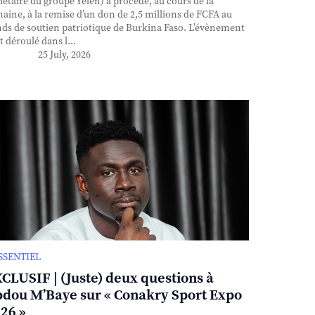
iétaire du groupe Yelen) a procédé, au cours de la
aine, à la remise d’un don de 2,5 millions de FCFA au
ds de soutien patriotique de Burkina Faso. L’évènement
st déroulé dans l...
25 July, 2026
ESSENTIEL
CLUSIF | (Juste) deux questions à
dou M’Baye sur « Conakry Sport Expo
26 »