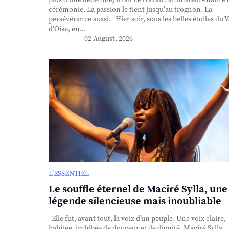
plus d'une décennie, il fait ce travail : animateur-maître 
cérémonie. La passion le tient jusqu'au trognon. La
persévérance aussi. Hier soir, sous les belles étoiles du V
d'Oise, en...
02 August, 2026
L’ESSENTIEL
Le souffle éternel de Maciré Sylla, une
légende silencieuse mais inoubliable
Elle fut, avant tout, la voix d’un peuple. Une voix claire,
habitée, imbibée de douceur et de dignité. Maciré Sylla