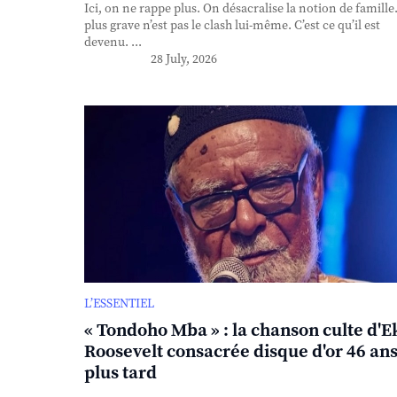
Ici, on ne rappe plus. On désacralise la notion de famille
plus grave n’est pas le clash lui-même. C’est ce qu’il est
devenu. ...
28 July, 2026
L’ESSENTIEL
« Tondoho Mba » : la chanson culte d'E
Roosevelt consacrée disque d'or 46 an
plus tard