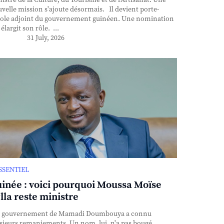
istre de la Culture, du Tourisme et de l'Artisanat. Une
velle mission s'ajoute désormais. Il devient porte-
ole adjoint du gouvernement guinéen. Une nomination
 élargit son rôle. ...
31 July, 2026
ESSENTIEL
inée : voici pourquoi Moussa Moïse
lla reste ministre
 gouvernement de Mamadi Doumbouya a connu
sieurs remaniements. Un nom, lui, n'a pas bougé.