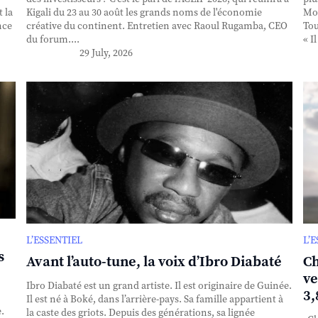
 la
Kigali du 23 au 30 août les grands noms de l'économie
Mou
nce
créative du continent. Entretien avec Raoul Rugamba, CEO
Tou
du forum....
« I
29 July, 2026
L’ESSENTIEL
L’
s
Avant l’auto-tune, la voix d’Ibro Diabaté
Ch
ve
Ibro Diabaté est un grand artiste. Il est originaire de Guinée.
3,
Il est né à Boké, dans l’arrière-pays. Sa famille appartient à
.
la caste des griots. Depuis des générations, sa lignée