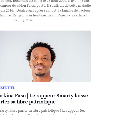
dwick Boseman est mort le 28 août 2020. Il avait 43 ans.
cancer du côlon l'a emporté. Il souffrait de cette maladie
uis 2016. Quatre ans après sa mort, la famille de l'acteur
déchire. L'enjeu : son héritage. Selon Page Six, ses deux f...
27 July, 2026
ESSENTIEL
rkina Faso | Le rappeur Smarty laisse
rler sa fibre patriotique
rty laisse parler sa fibre patriotique ! Le rappeur (ex-