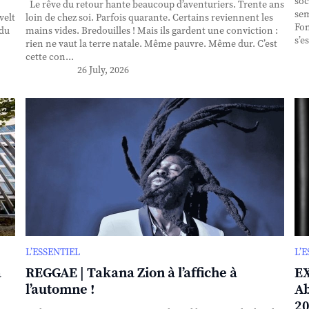
soc
Le rêve du retour hante beaucoup d’aventuriers. Trente ans
sem
velt
loin de chez soi. Parfois quarante. Certains reviennent les
Fon
 du
mains vides. Bredouilles ! Mais ils gardent une conviction :
s’e
rien ne vaut la terre natale. Même pauvre. Même dur. C’est
cette con...
26 July, 2026
L’ESSENTIEL
L’
à
REGGAE | Takana Zion à l’affiche à
EX
l’automne !
Ab
20