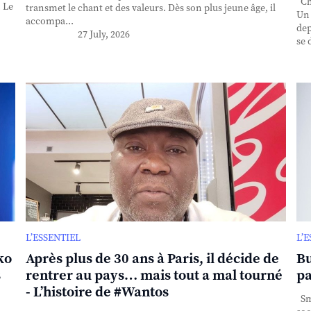
Cha
. Le
transmet le chant et des valeurs. Dès son plus jeune âge, il
Un 
accompa...
dep
27 July, 2026
se 
L’ESSENTIEL
L’
ko
Après plus de 30 ans à Paris, il décide de
Bu
s
rentrer au pays… mais tout a mal tourné
pa
- L’histoire de #Wantos
Sma