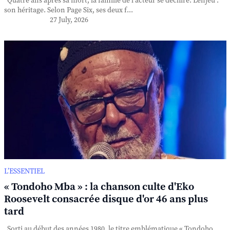
Quatre ans après sa mort, la famille de l'acteur se déchire. L'enjeu :
son héritage. Selon Page Six, ses deux f...
27 July, 2026
L’ESSENTIEL
« Tondoho Mba » : la chanson culte d'Eko
Roosevelt consacrée disque d'or 46 ans plus
tard
Sorti au début des années 1980, le titre emblématique « Tondoho