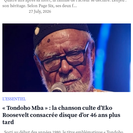
Quatre ans après sa mort, la famille de l'acteur se déchire. L'enjeu :
son héritage. Selon Page Six, ses deux f...
27 July, 2026
L’ESSENTIEL
« Tondoho Mba » : la chanson culte d'Eko
Roosevelt consacrée disque d'or 46 ans plus
tard
Sorti au début des années 1980, le titre emblématique « Tondoho