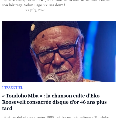
Quatre ans après sa mort, la famille de l'acteur se déchire. L'enjeu :
son héritage. Selon Page Six, ses deux f...
27 July, 2026
L’ESSENTIEL
« Tondoho Mba » : la chanson culte d'Eko
Roosevelt consacrée disque d'or 46 ans plus
tard
Sorti au début des années 1980, le titre emblématique « Tondoho