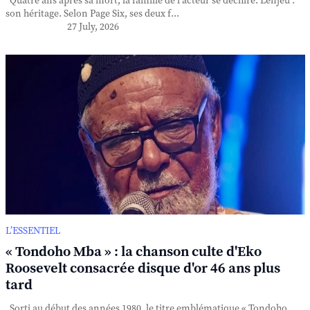
Quatre ans après sa mort, la famille de l'acteur se déchire. L'enjeu :
son héritage. Selon Page Six, ses deux f...
27 July, 2026
L’ESSENTIEL
« Tondoho Mba » : la chanson culte d'Eko
Roosevelt consacrée disque d'or 46 ans plus
tard
Sorti au début des années 1980, le titre emblématique « Tondoho