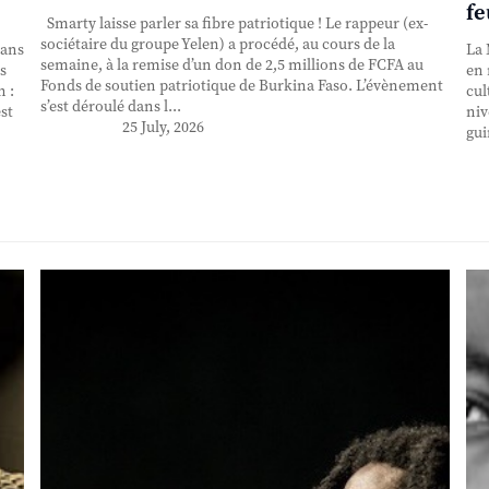
fe
Smarty laisse parler sa fibre patriotique ! Le rappeur (ex-
sociétaire du groupe Yelen) a procédé, au cours de la
 ans
La 
semaine, à la remise d’un don de 2,5 millions de FCFA au
s
en 
Fonds de soutien patriotique de Burkina Faso. L’évènement
n :
cul
s’est déroulé dans l...
st
niv
25 July, 2026
gui