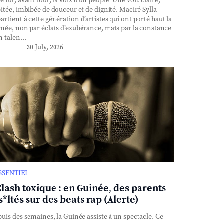
e fut, avant tout, la voix d’un peuple. Une voix claire,
itée, imbibée de douceur et de dignité. Maciré Sylla
artient à cette génération d’artistes qui ont porté haut la
née, non par éclats d’exubérance, mais par la constance
n talen...
30 July, 2026
ESSENTIEL
Clash toxique : en Guinée, des parents
s*ltés sur des beats rap (Alerte)
uis des semaines, la Guinée assiste à un spectacle. Ce