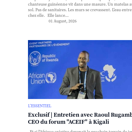
chanteuse guinéenne vit dans une masure. Un matelas a
sol. Pas de sanitaires. Les murs se crevassent. L'eau entre
chez elle. Elle lance...
01 August, 2026
L’ESSENTIEL
Exclusif | Entretien avec Raoul Rugam
CEO du forum "ACEIF" à Kigali
Et si l'Afrique créative devenait le prochain terrain de je