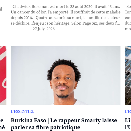
Chadwick Boseman est mort le 28 août 2020. Il avait 43 ans.
Sor
il
Un cancer du côlon l'a emporté. Il souffrait de cette maladie
Ton
depuis 2016. Quatre ans après sa mort, la famille de l'acteur
con
se déchire. L'enjeu : son héritage. Selon Page Six, ses deux f...
duo
27 July, 2026
mor
L’ESSENTIEL
L’
de
Burkina Faso | Le rappeur Smarty laisse
L'
né
parler sa fibre patriotique
l'