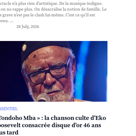
ctacle n’a plus rien d’artistique. De la musique indigne.
, on ne rappe plus. On désacralise la notion de famille. Le
s grave n’est pas le clash lui-même. C’est ce qu’il est
enu. ...
28 July, 2026
ESSENTIEL
Tondoho Mba » : la chanson culte d'Eko
osevelt consacrée disque d'or 46 ans
us tard