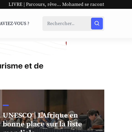
, rêve... Mohamed se raconte
UNESCO | L'Afrique en bon
SAVIEZ-VOUS ?
UNESCO | L'Afrique en
bonne place sur la liste