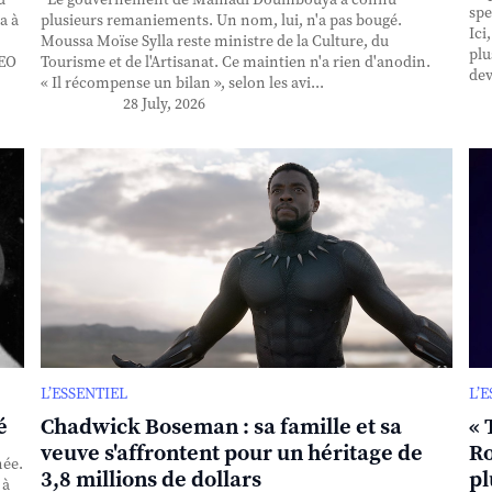
spe
a à
plusieurs remaniements. Un nom, lui, n'a pas bougé.
Ici
Moussa Moïse Sylla reste ministre de la Culture, du
plu
CEO
Tourisme et de l'Artisanat. Ce maintien n'a rien d'anodin.
dev
« Il récompense un bilan », selon les avi...
28 July, 2026
L’ESSENTIEL
L’
é
Chadwick Boseman : sa famille et sa
« 
veuve s'affrontent pour un héritage de
Ro
née.
3,8 millions de dollars
pl
 à