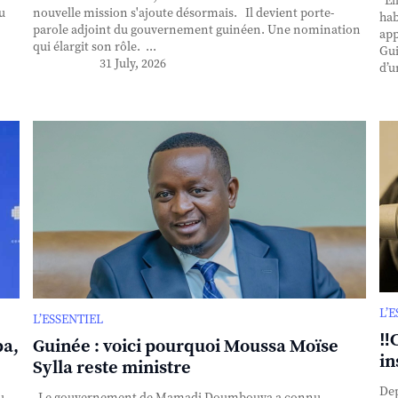
Ell
u
nouvelle mission s'ajoute désormais. Il devient porte-
hab
parole adjoint du gouvernement guinéen. Une nomination
app
qui élargit son rôle. ...
Gui
31 July, 2026
d’u
L’
L’ESSENTIEL
‼️
ba,
Guinée : voici pourquoi Moussa Moïse
in
Sylla reste ministre
Dep
u
Le gouvernement de Mamadi Doumbouya a connu