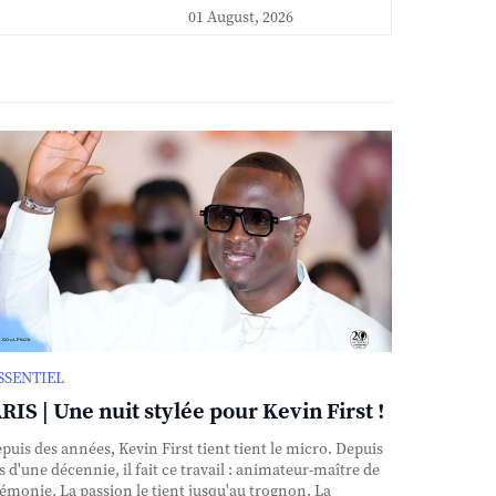
01 August, 2026
ESSENTIEL
RIS | Une nuit stylée pour Kevin First !
uis des années, Kevin First tient tient le micro. Depuis
s d'une décennie, il fait ce travail : animateur-maître de
émonie. La passion le tient jusqu'au trognon. La