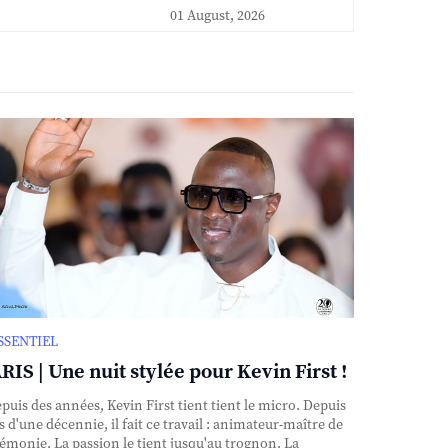
01 August, 2026
ESSENTIEL
RIS | Une nuit stylée pour Kevin First !
uis des années, Kevin First tient tient le micro. Depuis
s d'une décennie, il fait ce travail : animateur-maître de
émonie. La passion le tient jusqu'au trognon. La