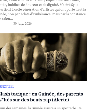
e fut, avant tout, la voix d’un peuple. Une voix claire,
itée, imbibée de douceur et de dignité. Maciré Sylla
artient à cette génération d’artistes qui ont porté haut la
née, non par éclats d’exubérance, mais par la constance
n talen...
30 July, 2026
ESSENTIEL
Clash toxique : en Guinée, des parents
s*ltés sur des beats rap (Alerte)
uis des semaines, la Guinée assiste à un spectacle. Ce