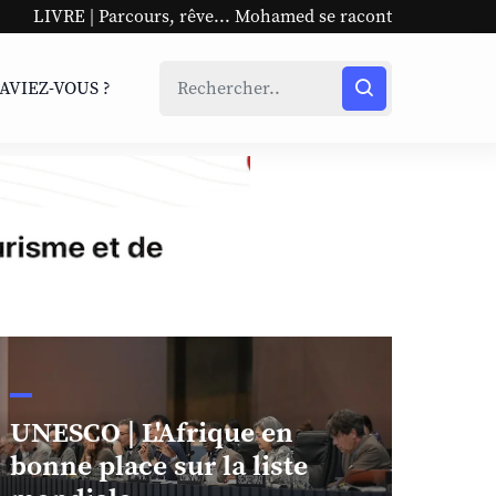
s, rêve... Mohamed se raconte
UNESCO | L'Afrique en bo
SAVIEZ-VOUS ?
UNESCO | L'Afrique en
bonne place sur la liste