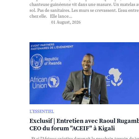
chanteuse guinéenne vit dans une masure. Un matelas a
sol. Pas de sanitaires. Les murs se crevassent. L'eau entre
chez elle. Elle lance...
01 August, 2026
L’ESSENTIEL
Exclusif | Entretien avec Raoul Rugam
CEO du forum "ACEIF" à Kigali
Et si l'Afrique créative devenait le prochain terrain de je