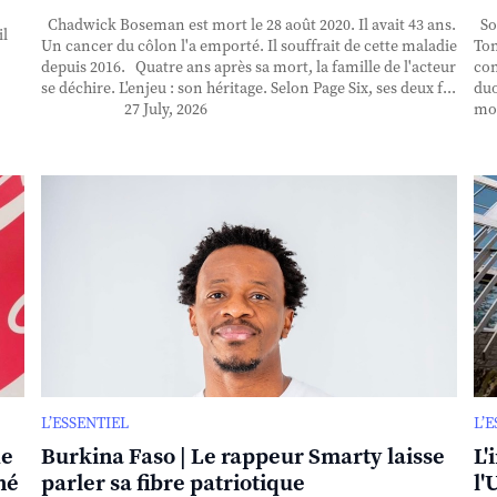
Chadwick Boseman est mort le 28 août 2020. Il avait 43 ans.
Sor
il
Un cancer du côlon l'a emporté. Il souffrait de cette maladie
Ton
depuis 2016. Quatre ans après sa mort, la famille de l'acteur
con
se déchire. L'enjeu : son héritage. Selon Page Six, ses deux f...
duo
27 July, 2026
mor
L’ESSENTIEL
L’
de
Burkina Faso | Le rappeur Smarty laisse
L'
né
parler sa fibre patriotique
l'