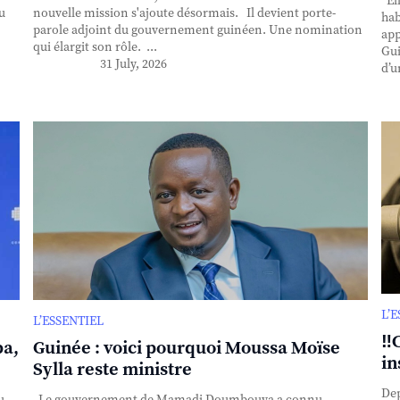
Ell
u
nouvelle mission s'ajoute désormais. Il devient porte-
hab
parole adjoint du gouvernement guinéen. Une nomination
app
qui élargit son rôle. ...
Gui
31 July, 2026
d’u
L’
L’ESSENTIEL
‼️
ba,
Guinée : voici pourquoi Moussa Moïse
in
Sylla reste ministre
Dep
u
Le gouvernement de Mamadi Doumbouya a connu