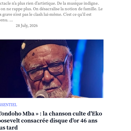
ctacle n’a plus rien d’artistique. De la musique indigne.
, on ne rappe plus. On désacralise la notion de famille. Le
s grave n’est pas le clash lui-même. C’est ce qu’il est
enu. ...
28 July, 2026
ESSENTIEL
Tondoho Mba » : la chanson culte d'Eko
osevelt consacrée disque d'or 46 ans
us tard