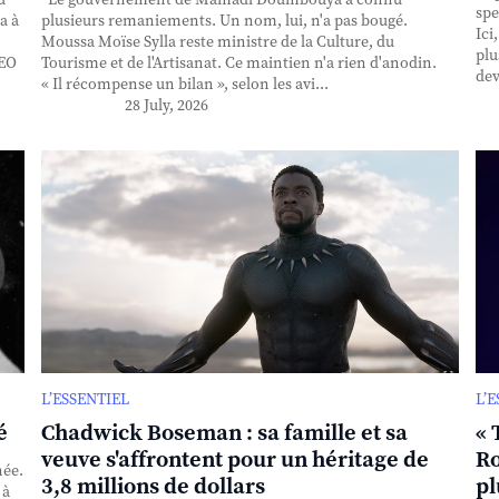
spe
a à
plusieurs remaniements. Un nom, lui, n'a pas bougé.
Ici
Moussa Moïse Sylla reste ministre de la Culture, du
plu
CEO
Tourisme et de l'Artisanat. Ce maintien n'a rien d'anodin.
dev
« Il récompense un bilan », selon les avi...
28 July, 2026
L’ESSENTIEL
L’
é
Chadwick Boseman : sa famille et sa
« 
veuve s'affrontent pour un héritage de
Ro
née.
3,8 millions de dollars
pl
 à