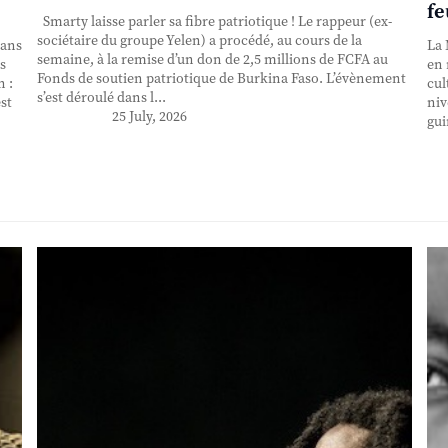
fe
Smarty laisse parler sa fibre patriotique ! Le rappeur (ex-
sociétaire du groupe Yelen) a procédé, au cours de la
 ans
La 
semaine, à la remise d’un don de 2,5 millions de FCFA au
s
en 
Fonds de soutien patriotique de Burkina Faso. L’évènement
n :
cul
s’est déroulé dans l...
st
niv
25 July, 2026
gui