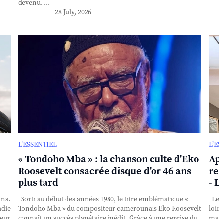
devenu. ...
28 July, 2026
L’ESSENTIEL
L’
« Tondoho Mba » : la chanson culte d'Eko
Ap
Roosevelt consacrée disque d'or 46 ans
re
plus tard
- 
ans.
Sorti au début des années 1980, le titre emblématique «
Le 
adie
Tondoho Mba » du compositeur camerounais Eko Roosevelt
loi
teur
connaît un succès planétaire inédit. Grâce à une reprise du
mai