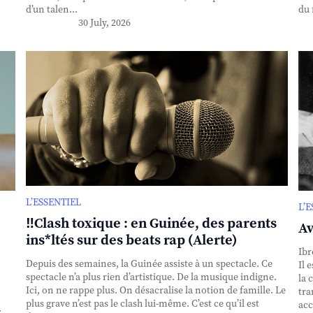
d’un talen...
du 
30 July, 2026
L’ESSENTIEL
L’
‼️Clash toxique : en Guinée, des parents
Av
ins*ltés sur des beats rap (Alerte)
Ibr
Depuis des semaines, la Guinée assiste à un spectacle. Ce
Il 
spectacle n’a plus rien d’artistique. De la musique indigne.
la 
Ici, on ne rappe plus. On désacralise la notion de famille. Le
tra
plus grave n’est pas le clash lui-même. C’est ce qu’il est
acc
.