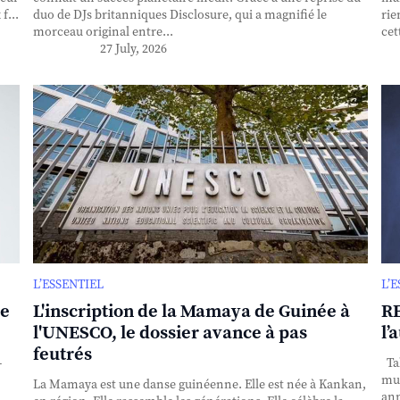
f...
duo de DJs britanniques Disclosure, qui a magnifié le
rie
morceau original entre...
cet
27 July, 2026
L’ESSENTIEL
L’
se
L'inscription de la Mamaya de Guinée à
RE
l'UNESCO, le dossier avance à pas
l’
feutrés
-
Tak
mul
La Mamaya est une danse guinéenne. Elle est née à Kankan,
ann