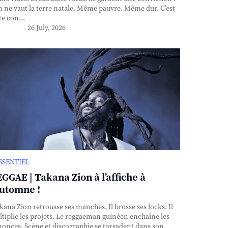
n ne vaut la terre natale. Même pauvre. Même dur. C’est
te con...
26 July, 2026
ESSENTIEL
GGAE | Takana Zion à l’affiche à
automne !
ana Zion retrousse ses manches. Il brosse ses locks. Il
tiplie les projets. Le reggaeman guinéen enchaîne les
onces. Scène et discographie se torsadent dans son