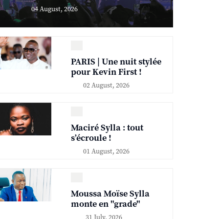
04 August, 2026
PARIS | Une nuit stylée
pour Kevin First !
02 August, 2026
Maciré Sylla : tout
s’écroule !
01 August, 2026
Moussa Moïse Sylla
monte en "grade"
31 July, 2026