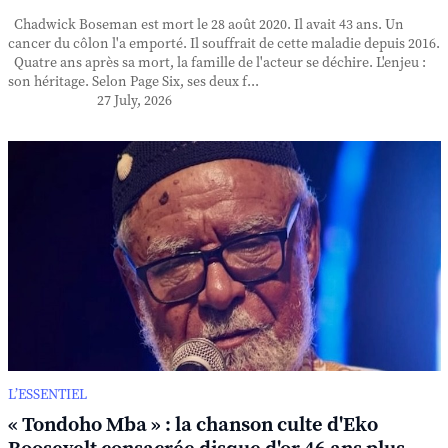
Chadwick Boseman est mort le 28 août 2020. Il avait 43 ans. Un
cancer du côlon l'a emporté. Il souffrait de cette maladie depuis 2016.
Quatre ans après sa mort, la famille de l'acteur se déchire. L'enjeu :
son héritage. Selon Page Six, ses deux f...
27 July, 2026
L’ESSENTIEL
« Tondoho Mba » : la chanson culte d'Eko