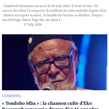
Chadwick Boseman est mort le 28 août 2020. Il avait 43 ans. Un
cancer du côlon l'a emporté. Il souffrait de cette maladie depuis 2016.
Quatre ans après sa mort, la famille de l'acteur se déchire. L'enjeu :
son héritage. Selon Page Six, ses deux f...
27 July, 2026
L’ESSENTIEL
« Tondoho Mba » : la chanson culte d'Eko