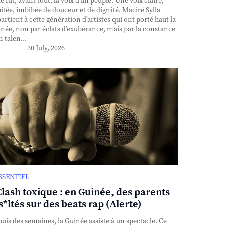
e fut, avant tout, la voix d’un peuple. Une voix claire,
itée, imbibée de douceur et de dignité. Maciré Sylla
artient à cette génération d’artistes qui ont porté haut la
née, non par éclats d’exubérance, mais par la constance
n talen...
30 July, 2026
ESSENTIEL
Clash toxique : en Guinée, des parents
s*ltés sur des beats rap (Alerte)
uis des semaines, la Guinée assiste à un spectacle. Ce