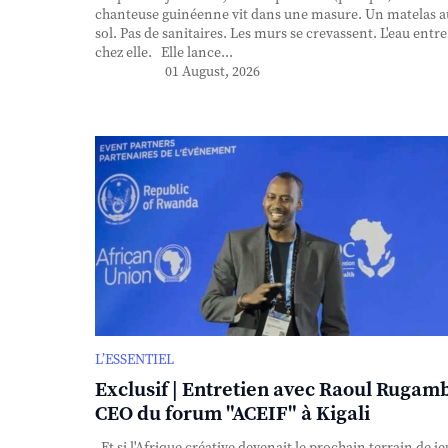
chanteuse guinéenne vit dans une masure. Un matelas a
sol. Pas de sanitaires. Les murs se crevassent. L'eau entre
chez elle. Elle lance...
01 August, 2026
L’ESSENTIEL
Exclusif | Entretien avec Raoul Rugam
CEO du forum "ACEIF" à Kigali
Et si l'Afrique créative devenait le prochain terrain de je