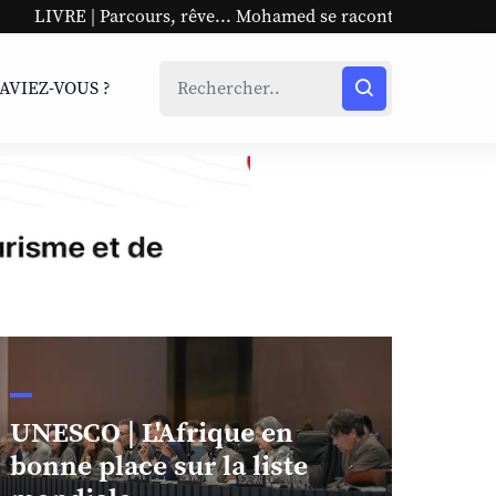
rs, rêve... Mohamed se raconte
UNESCO | L'Afrique en b
SAVIEZ-VOUS ?
UNESCO | L'Afrique en
bonne place sur la liste