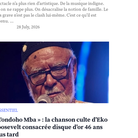
ctacle n’a plus rien d’artistique. De la musique indigne.
, on ne rappe plus. On désacralise la notion de famille. Le
s grave n’est pas le clash lui-même. C’est ce qu’il est
enu. ...
28 July, 2026
ESSENTIEL
Tondoho Mba » : la chanson culte d'Eko
osevelt consacrée disque d'or 46 ans
us tard