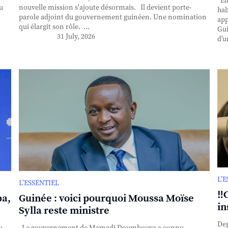
Ell
u
nouvelle mission s'ajoute désormais. Il devient porte-
hab
parole adjoint du gouvernement guinéen. Une nomination
app
qui élargit son rôle. ...
Gui
31 July, 2026
d’u
L’
L’ESSENTIEL
‼️
ba,
Guinée : voici pourquoi Moussa Moïse
in
Sylla reste ministre
Dep
u
Le gouvernement de Mamadi Doumbouya a connu