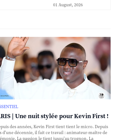
01 August, 2026
ESSENTIEL
RIS | Une nuit stylée pour Kevin First !
uis des années, Kevin First tient tient le micro. Depuis
s d'une décennie, il fait ce travail : animateur-maître de
émonie. La passion le tient jusqu'au trognon. La