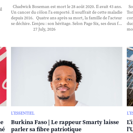
Chadwick Boseman est mort le 28 août 2020. Il avait 43 ans.
Sor
il
Un cancer du côlon l'a emporté. Il souffrait de cette maladie
Ton
depuis 2016. Quatre ans après sa mort, la famille de l'acteur
con
se déchire. L'enjeu : son héritage. Selon Page Six, ses deux f...
duo
27 July, 2026
mor
L’ESSENTIEL
L’
de
Burkina Faso | Le rappeur Smarty laisse
L'
né
parler sa fibre patriotique
l'