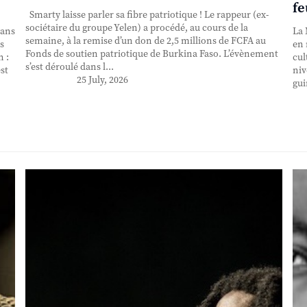
fe
Smarty laisse parler sa fibre patriotique ! Le rappeur (ex-
sociétaire du groupe Yelen) a procédé, au cours de la
 ans
La 
semaine, à la remise d’un don de 2,5 millions de FCFA au
s
en 
Fonds de soutien patriotique de Burkina Faso. L’évènement
n :
cul
s’est déroulé dans l...
st
niv
25 July, 2026
gui