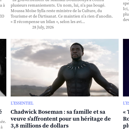
spe
a à
plusieurs remaniements. Un nom, lui, n'a pas bougé.
Ici
Moussa Moïse Sylla reste ministre de la Culture, du
plu
CEO
Tourisme et de l'Artisanat. Ce maintien n'a rien d'anodin.
dev
« Il récompense un bilan », selon les avi...
28 July, 2026
L’ESSENTIEL
L’
é
Chadwick Boseman : sa famille et sa
« 
veuve s'affrontent pour un héritage de
Ro
née.
3,8 millions de dollars
pl
 à