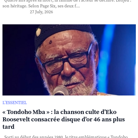
Quatre ans après sa mort, la famille de l'acteur se déchire. L'enjeu :
son héritage. Selon Page Six, ses deux f...
27 July, 2026
L’ESSENTIEL
« Tondoho Mba » : la chanson culte d'Eko
Roosevelt consacrée disque d'or 46 ans plus
tard
Sorti au début des années 1980, le titre emblématique « Tondoho