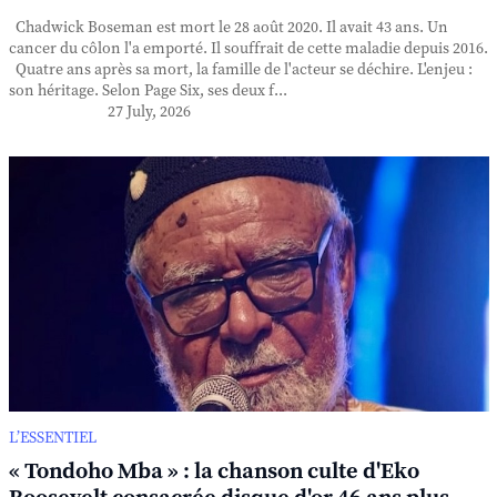
Chadwick Boseman est mort le 28 août 2020. Il avait 43 ans. Un
cancer du côlon l'a emporté. Il souffrait de cette maladie depuis 2016.
Quatre ans après sa mort, la famille de l'acteur se déchire. L'enjeu :
son héritage. Selon Page Six, ses deux f...
27 July, 2026
L’ESSENTIEL
« Tondoho Mba » : la chanson culte d'Eko