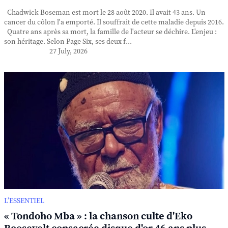
Chadwick Boseman est mort le 28 août 2020. Il avait 43 ans. Un
cancer du côlon l'a emporté. Il souffrait de cette maladie depuis 2016.
Quatre ans après sa mort, la famille de l'acteur se déchire. L'enjeu :
son héritage. Selon Page Six, ses deux f...
27 July, 2026
L’ESSENTIEL
« Tondoho Mba » : la chanson culte d'Eko