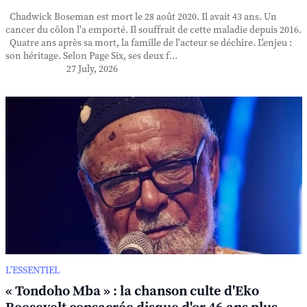
Chadwick Boseman est mort le 28 août 2020. Il avait 43 ans. Un
cancer du côlon l'a emporté. Il souffrait de cette maladie depuis 2016.
Quatre ans après sa mort, la famille de l'acteur se déchire. L'enjeu :
son héritage. Selon Page Six, ses deux f...
27 July, 2026
L’ESSENTIEL
« Tondoho Mba » : la chanson culte d'Eko