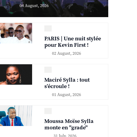
04 August, 2026
PARIS | Une nuit stylée
pour Kevin First !
02 August, 2026
Maciré Sylla : tout
s’écroule !
01 August, 2026
Moussa Moïse Sylla
monte en "grade"
31 July, 2026