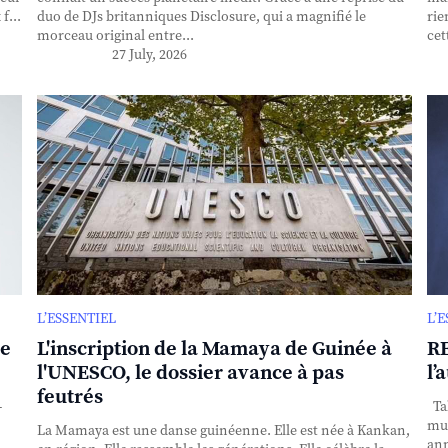
f...
duo de DJs britanniques Disclosure, qui a magnifié le
rie
morceau original entre...
cet
27 July, 2026
L’ESSENTIEL
L’
se
L'inscription de la Mamaya de Guinée à
RE
l'UNESCO, le dossier avance à pas
l’
feutrés
-
Tak
mul
La Mamaya est une danse guinéenne. Elle est née à Kankan,
ann