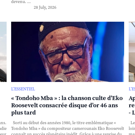
devenu. ...
28 July, 2026
L’ESSENTIEL
L’
« Tondoho Mba » : la chanson culte d'Eko
Ap
Roosevelt consacrée disque d'or 46 ans
re
plus tard
- 
ans.
Sorti au début des années 1980, le titre emblématique «
Le 
adie
Tondoho Mba » du compositeur camerounais Eko Roosevelt
loi
teur
connaît un succès planétaire inédit. Grâce à une reprise du
mai