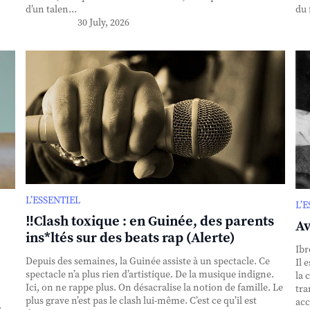
d’un talen...
du 
30 July, 2026
L’ESSENTIEL
L’
‼️Clash toxique : en Guinée, des parents
Av
ins*ltés sur des beats rap (Alerte)
Ibr
Depuis des semaines, la Guinée assiste à un spectacle. Ce
Il 
spectacle n’a plus rien d’artistique. De la musique indigne.
la 
Ici, on ne rappe plus. On désacralise la notion de famille. Le
tra
plus grave n’est pas le clash lui-même. C’est ce qu’il est
acc
.