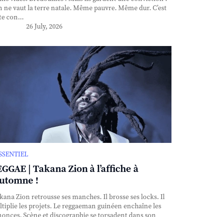
n ne vaut la terre natale. Même pauvre. Même dur. C’est
te con...
26 July, 2026
ESSENTIEL
GGAE | Takana Zion à l’affiche à
automne !
ana Zion retrousse ses manches. Il brosse ses locks. Il
tiplie les projets. Le reggaeman guinéen enchaîne les
onces. Scène et discographie se torsadent dans son