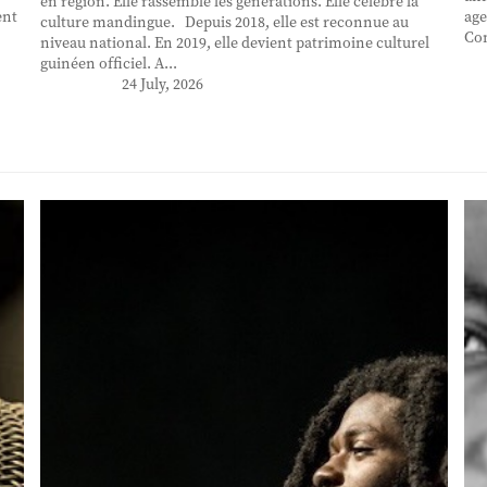
en région. Elle rassemble les générations. Elle célèbre la
ent
age
culture mandingue. Depuis 2018, elle est reconnue au
Con
niveau national. En 2019, elle devient patrimoine culturel
guinéen officiel. A...
24 July, 2026