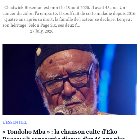
Chadwick Boseman est mort le 28 août 2020. Il avait 43 ans. Un
cancer du côlon l'a emporté. Il souffrait de cette maladie depuis 2016.
Quatre ans après sa mort, la famille de l'acteur se déchire. L'enjeu :
son héritage. Selon Page Six, ses deux f...
27 July, 2026
L’ESSENTIEL
« Tondoho Mba » : la chanson culte d'Eko