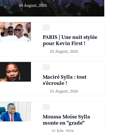
04 August, 2026
PARIS | Une nuit stylée
pour Kevin First !
02 August, 2026
Maciré Sylla : tout
s’écroule !
01 August, 2026
Moussa Moïse Sylla
monte en "grade"
31 July, 2026