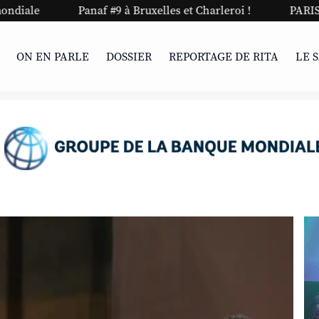
af #9 à Bruxelles et Charleroi !
PARIS | Une nuit stylée p
ON EN PARLE
DOSSIER
REPORTAGE DE RITA
LE 