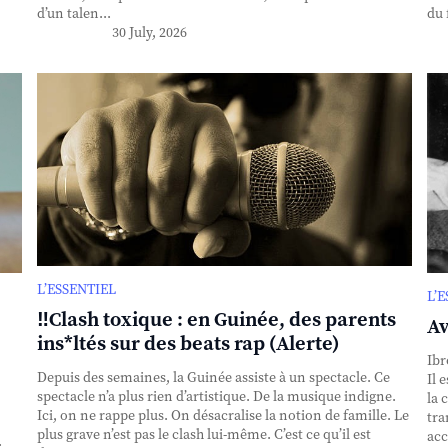
d’un talen...
du 
30 July, 2026
L’ESSENTIEL
L’
‼️Clash toxique : en Guinée, des parents
Av
ins*ltés sur des beats rap (Alerte)
Ibr
Depuis des semaines, la Guinée assiste à un spectacle. Ce
Il 
spectacle n’a plus rien d’artistique. De la musique indigne.
la 
Ici, on ne rappe plus. On désacralise la notion de famille. Le
tra
plus grave n’est pas le clash lui-même. C’est ce qu’il est
acc
.