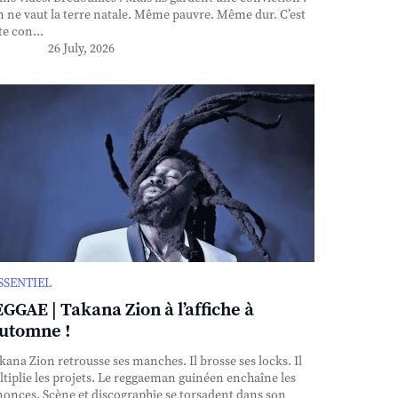
n ne vaut la terre natale. Même pauvre. Même dur. C’est
te con...
26 July, 2026
ESSENTIEL
GGAE | Takana Zion à l’affiche à
automne !
ana Zion retrousse ses manches. Il brosse ses locks. Il
tiplie les projets. Le reggaeman guinéen enchaîne les
onces. Scène et discographie se torsadent dans son