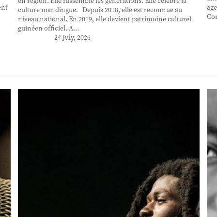
en région. Elle rassemble les générations. Elle célèbre la
ent
age
culture mandingue. Depuis 2018, elle est reconnue au
Con
niveau national. En 2019, elle devient patrimoine culturel
guinéen officiel. A...
24 July, 2026