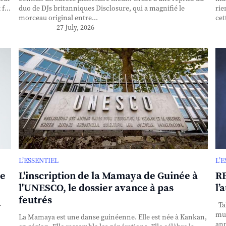
f...
duo de DJs britanniques Disclosure, qui a magnifié le
rie
morceau original entre...
cet
27 July, 2026
L’ESSENTIEL
L’
se
L'inscription de la Mamaya de Guinée à
RE
l'UNESCO, le dossier avance à pas
l’
feutrés
-
Tak
mul
La Mamaya est une danse guinéenne. Elle est née à Kankan,
ann