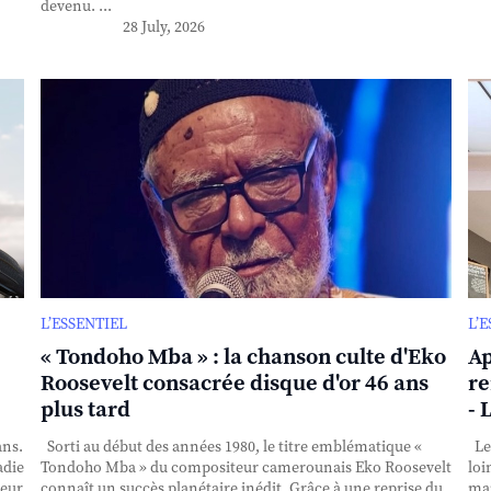
devenu. ...
28 July, 2026
L’ESSENTIEL
L’
« Tondoho Mba » : la chanson culte d'Eko
Ap
Roosevelt consacrée disque d'or 46 ans
re
plus tard
- 
ans.
Sorti au début des années 1980, le titre emblématique «
Le 
adie
Tondoho Mba » du compositeur camerounais Eko Roosevelt
loi
teur
connaît un succès planétaire inédit. Grâce à une reprise du
mai