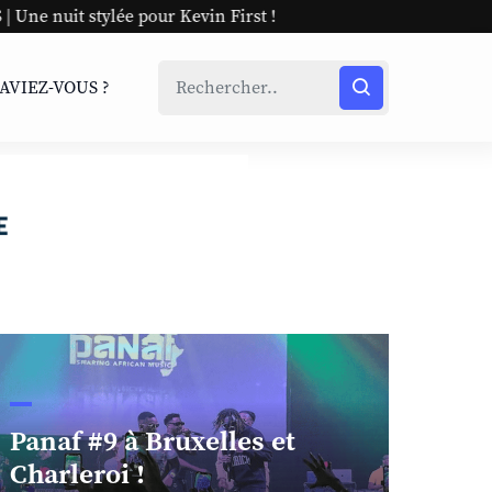
our Kevin First !
SAVIEZ-VOUS ?
Panaf #9 à Bruxelles et
Charleroi !