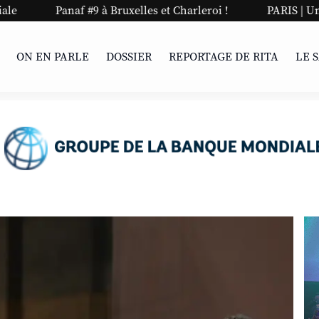
 à Bruxelles et Charleroi !
PARIS | Une nuit stylée pour K
ON EN PARLE
DOSSIER
REPORTAGE DE RITA
LE 