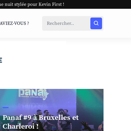
evin First !
SAVIEZ-VOUS ?
Panaf #9 à Bruxelles et
Charleroi !