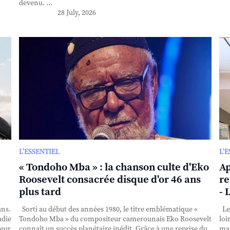
devenu. ...
28 July, 2026
L’ESSENTIEL
L’
« Tondoho Mba » : la chanson culte d'Eko
Ap
Roosevelt consacrée disque d'or 46 ans
re
plus tard
- 
ans.
Sorti au début des années 1980, le titre emblématique «
Le 
adie
Tondoho Mba » du compositeur camerounais Eko Roosevelt
loi
teur
connaît un succès planétaire inédit. Grâce à une reprise du
mai