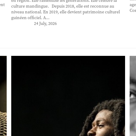
en région. Elle rassemble les générations. Elle célèbre la
ent
age
culture mandingue. Depuis 2018, elle est reconnue au
Con
niveau national. En 2019, elle devient patrimoine culturel
guinéen officiel. A...
24 July, 2026