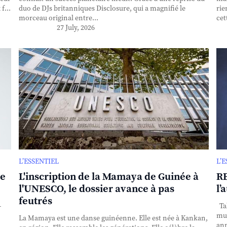
f...
duo de DJs britanniques Disclosure, qui a magnifié le
rie
morceau original entre...
cet
27 July, 2026
L’ESSENTIEL
L’
se
L'inscription de la Mamaya de Guinée à
RE
l'UNESCO, le dossier avance à pas
l’
feutrés
-
Tak
mul
La Mamaya est une danse guinéenne. Elle est née à Kankan,
ann