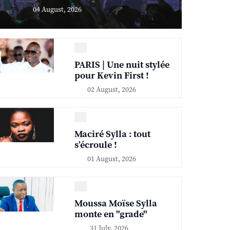
04 August, 2026
PARIS | Une nuit stylée
pour Kevin First !
02 August, 2026
Maciré Sylla : tout
s’écroule !
01 August, 2026
Moussa Moïse Sylla
monte en "grade"
31 July, 2026