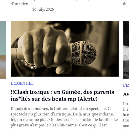
d’un talen...
du 
30 July, 2026
L’ESSENTIEL
L’
‼️Clash toxique : en Guinée, des parents
Av
ins*ltés sur des beats rap (Alerte)
Ibr
Depuis des semaines, la Guinée assiste à un spectacle. Ce
Il 
spectacle n’a plus rien d’artistique. De la musique indigne.
la 
Ici, on ne rappe plus. On désacralise la notion de famille. Le
tra
plus grave n’est pas le clash lui-même. C’est ce qu’il est
acc
.