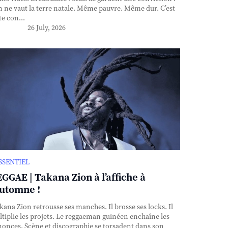
n ne vaut la terre natale. Même pauvre. Même dur. C’est
te con...
26 July, 2026
ESSENTIEL
GGAE | Takana Zion à l’affiche à
automne !
ana Zion retrousse ses manches. Il brosse ses locks. Il
tiplie les projets. Le reggaeman guinéen enchaîne les
onces. Scène et discographie se torsadent dans son