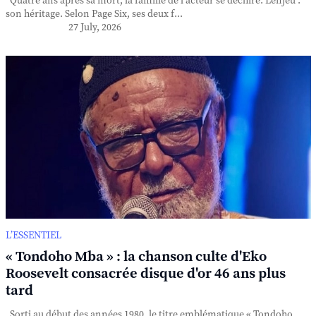
Quatre ans après sa mort, la famille de l'acteur se déchire. L'enjeu :
son héritage. Selon Page Six, ses deux f...
27 July, 2026
L’ESSENTIEL
« Tondoho Mba » : la chanson culte d'Eko
Roosevelt consacrée disque d'or 46 ans plus
tard
Sorti au début des années 1980, le titre emblématique « Tondoho