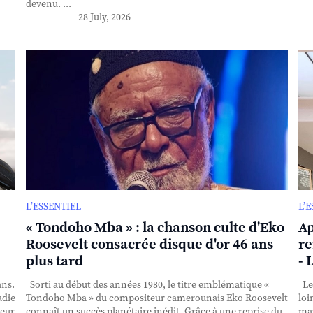
devenu. ...
28 July, 2026
L’ESSENTIEL
L’
« Tondoho Mba » : la chanson culte d'Eko
Ap
Roosevelt consacrée disque d'or 46 ans
re
plus tard
- 
ans.
Sorti au début des années 1980, le titre emblématique «
Le 
adie
Tondoho Mba » du compositeur camerounais Eko Roosevelt
loi
teur
connaît un succès planétaire inédit. Grâce à une reprise du
mai