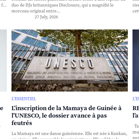
f...
duo de DJs britanniques Disclosure, qui a magnifié le
rie
morceau original entre...
cet
27 July, 2026
L’ESSENTIEL
L’
se
L'inscription de la Mamaya de Guinée à
RE
l'UNESCO, le dossier avance à pas
l’
feutrés
-
Tak
mul
La Mamaya est une danse guinéenne. Elle est née à Kankan,
ann