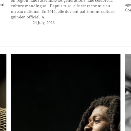
en région. Elle rassemble les générations. Elle célèbre la
ent
age
culture mandingue. Depuis 2018, elle est reconnue au
Con
niveau national. En 2019, elle devient patrimoine culturel
guinéen officiel. A...
24 July, 2026