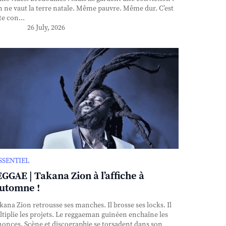
n ne vaut la terre natale. Même pauvre. Même dur. C’est
te con...
26 July, 2026
ESSENTIEL
GGAE | Takana Zion à l’affiche à
automne !
ana Zion retrousse ses manches. Il brosse ses locks. Il
tiplie les projets. Le reggaeman guinéen enchaîne les
onces. Scène et discographie se torsadent dans son