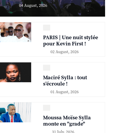
04 August, 2026
PARIS | Une nuit stylée
pour Kevin First !
02 August, 2026
Maciré Sylla : tout
s’écroule !
01 August, 2026
Moussa Moïse Sylla
monte en "grade"
31 July, 2026