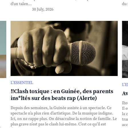
d’un talen...
du 
30 July, 2026
L’ESSENTIEL
L’
‼️Clash toxique : en Guinée, des parents
Av
ins*ltés sur des beats rap (Alerte)
Ibr
Depuis des semaines, la Guinée assiste à un spectacle. Ce
Il 
spectacle n’a plus rien d’artistique. De la musique indigne.
la 
Ici, on ne rappe plus. On désacralise la notion de famille. Le
tra
plus grave n’est pas le clash lui-même. C’est ce qu’il est
acc
.