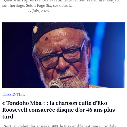
Quatre ans après sa mort, la famille de l'acteur se déchire. L'enjeu :
son héritage. Selon Page Six, ses deux f...
27 July, 2026
L’ESSENTIEL
« Tondoho Mba » : la chanson culte d'Eko
Roosevelt consacrée disque d'or 46 ans plus
tard
Sorti au début des années 1980, le titre emblématique « Tondoho