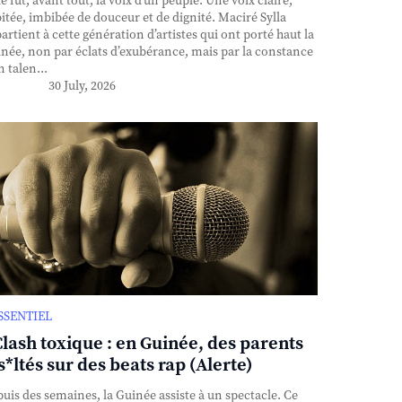
e fut, avant tout, la voix d’un peuple. Une voix claire,
itée, imbibée de douceur et de dignité. Maciré Sylla
artient à cette génération d’artistes qui ont porté haut la
née, non par éclats d’exubérance, mais par la constance
n talen...
30 July, 2026
ESSENTIEL
Clash toxique : en Guinée, des parents
s*ltés sur des beats rap (Alerte)
uis des semaines, la Guinée assiste à un spectacle. Ce