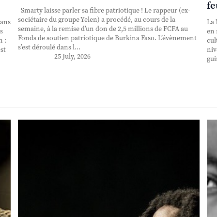
fe
Smarty laisse parler sa fibre patriotique ! Le rappeur (ex-
sociétaire du groupe Yelen) a procédé, au cours de la
 ans
La 
semaine, à la remise d’un don de 2,5 millions de FCFA au
s
en 
Fonds de soutien patriotique de Burkina Faso. L’évènement
n :
cul
s’est déroulé dans l...
st
niv
25 July, 2026
gui