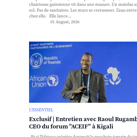
chanteuse guinéenne vit dans une masure. Un matelas a
sol. Pas de sanitaires. Les murs se crevassent. L'eau entre
chez elle. Elle lance...
01 August, 2026
L’ESSENTIEL
Exclusif | Entretien avec Raoul Rugam
CEO du forum "ACEIF" à Kigali
Et si l'Afrique créative devenait le prochain terrain de je