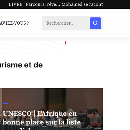
s, rêve... Mohamed se raconte
UNESCO | L'Afrique en bo
SAVIEZ-VOUS ?
UNESCO | L'Afrique en
bonne place sur la liste