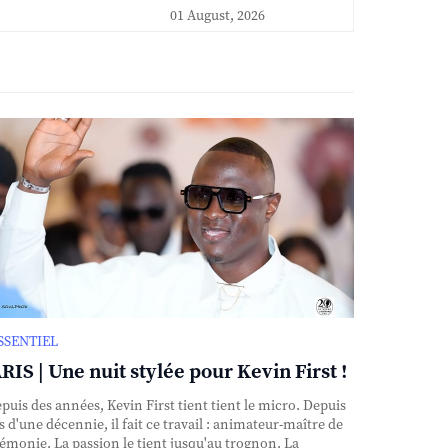
01 August, 2026
ESSENTIEL
RIS | Une nuit stylée pour Kevin First !
uis des années, Kevin First tient tient le micro. Depuis
s d'une décennie, il fait ce travail : animateur-maître de
émonie. La passion le tient jusqu'au trognon. La