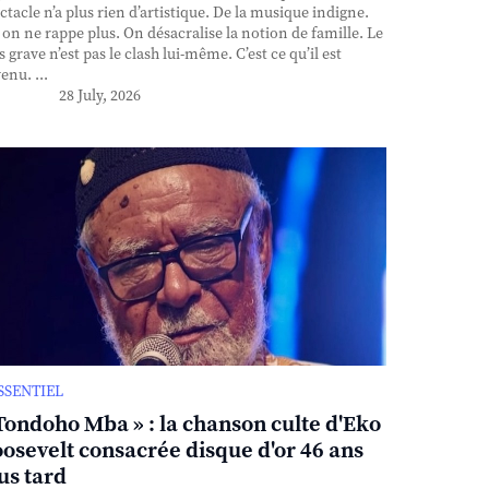
ctacle n’a plus rien d’artistique. De la musique indigne.
, on ne rappe plus. On désacralise la notion de famille. Le
s grave n’est pas le clash lui-même. C’est ce qu’il est
enu. ...
28 July, 2026
ESSENTIEL
Tondoho Mba » : la chanson culte d'Eko
osevelt consacrée disque d'or 46 ans
us tard