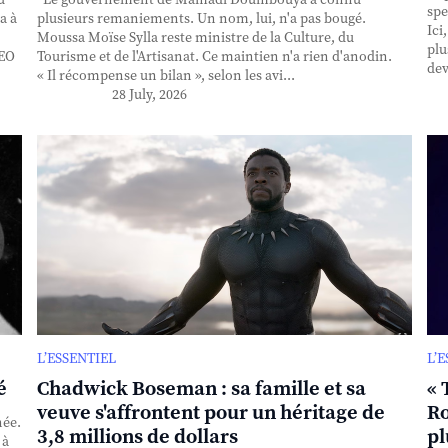
spe
a à
plusieurs remaniements. Un nom, lui, n'a pas bougé.
Ici
Moussa Moïse Sylla reste ministre de la Culture, du
plu
CEO
Tourisme et de l'Artisanat. Ce maintien n'a rien d'anodin.
dev
« Il récompense un bilan », selon les avi...
28 July, 2026
L’ESSENTIEL
L’
é
Chadwick Boseman : sa famille et sa
« 
veuve s'affrontent pour un héritage de
Ro
née.
3,8 millions de dollars
pl
 à