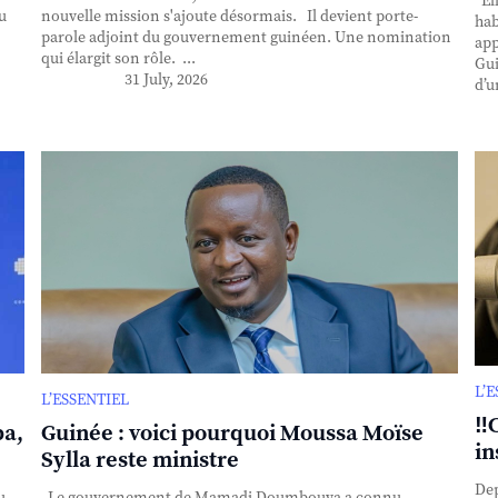
Ell
u
nouvelle mission s'ajoute désormais. Il devient porte-
hab
parole adjoint du gouvernement guinéen. Une nomination
app
qui élargit son rôle. ...
Gui
31 July, 2026
d’u
L’
L’ESSENTIEL
‼️
ba,
Guinée : voici pourquoi Moussa Moïse
in
Sylla reste ministre
Dep
u
Le gouvernement de Mamadi Doumbouya a connu