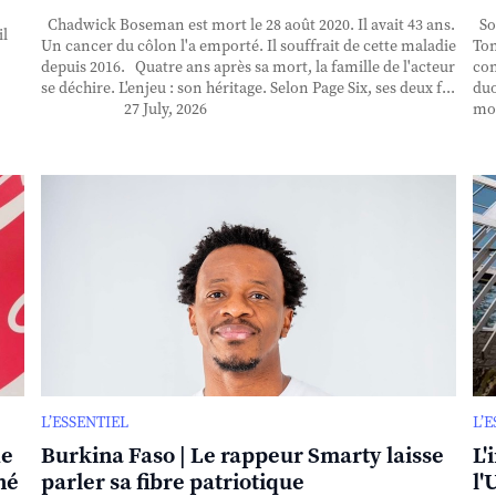
Chadwick Boseman est mort le 28 août 2020. Il avait 43 ans.
Sor
il
Un cancer du côlon l'a emporté. Il souffrait de cette maladie
Ton
depuis 2016. Quatre ans après sa mort, la famille de l'acteur
con
se déchire. L'enjeu : son héritage. Selon Page Six, ses deux f...
duo
27 July, 2026
mor
L’ESSENTIEL
L’
de
Burkina Faso | Le rappeur Smarty laisse
L'
né
parler sa fibre patriotique
l'