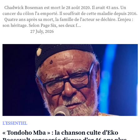
Chadwick Boseman est mort le 28 août 2020. Il avait 43 ans. Un
cancer du côlon l'a emporté. Il souffrait de cette maladie depuis 2016.
Quatre ans après sa mort, la famille de l'acteur se déchire. L'enjeu :
son héritage. Selon Page Six, ses deux f...
27 July, 2026
L’ESSENTIEL
« Tondoho Mba » : la chanson culte d'Eko