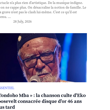
ctacle n’a plus rien d’artistique. De la musique indigne.
, on ne rappe plus. On désacralise la notion de famille. Le
s grave n’est pas le clash lui-même. C’est ce qu’il est
enu. ...
28 July, 2026
ESSENTIEL
Tondoho Mba » : la chanson culte d'Eko
osevelt consacrée disque d'or 46 ans
us tard