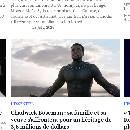
spe
a à
plusieurs remaniements. Un nom, lui, n'a pas bougé.
Ici
Moussa Moïse Sylla reste ministre de la Culture, du
plu
CEO
Tourisme et de l'Artisanat. Ce maintien n'a rien d'anodin.
dev
« Il récompense un bilan », selon les avi...
28 July, 2026
L’ESSENTIEL
L’
é
Chadwick Boseman : sa famille et sa
« 
veuve s'affrontent pour un héritage de
Ro
née.
3,8 millions de dollars
pl
 à