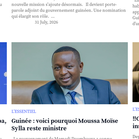
Ell
u
nouvelle mission s'ajoute désormais. Il devient porte-
hab
parole adjoint du gouvernement guinéen. Une nomination
app
qui élargit son rôle. ...
Gui
31 July, 2026
d’u
L’
L’ESSENTIEL
‼️
ba,
Guinée : voici pourquoi Moussa Moïse
in
Sylla reste ministre
Dep
u
Le gouvernement de Mamadi Doumbouya a connu