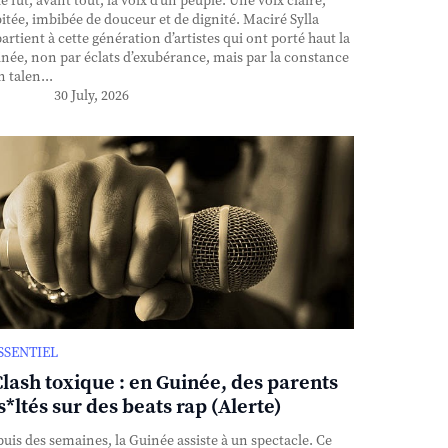
e fut, avant tout, la voix d’un peuple. Une voix claire,
itée, imbibée de douceur et de dignité. Maciré Sylla
artient à cette génération d’artistes qui ont porté haut la
née, non par éclats d’exubérance, mais par la constance
n talen...
30 July, 2026
ESSENTIEL
Clash toxique : en Guinée, des parents
s*ltés sur des beats rap (Alerte)
uis des semaines, la Guinée assiste à un spectacle. Ce