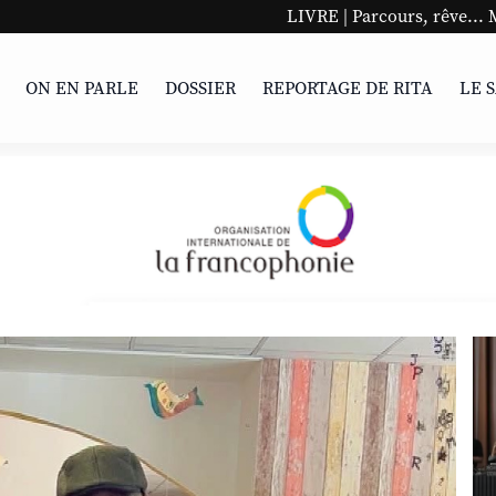
LIVRE | Parcours, rêve... Mohamed se racont
ON EN PARLE
DOSSIER
REPORTAGE DE RITA
LE 