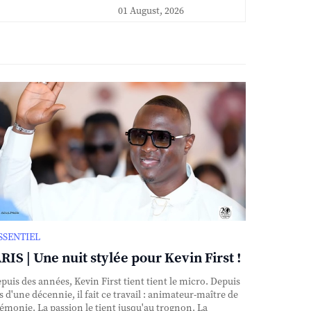
01 August, 2026
ESSENTIEL
RIS | Une nuit stylée pour Kevin First !
uis des années, Kevin First tient tient le micro. Depuis
s d'une décennie, il fait ce travail : animateur-maître de
émonie. La passion le tient jusqu'au trognon. La