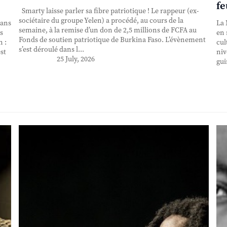
fe
Smarty laisse parler sa fibre patriotique ! Le rappeur (ex-
sociétaire du groupe Yelen) a procédé, au cours de la
 ans
La 
semaine, à la remise d’un don de 2,5 millions de FCFA au
s
en 
Fonds de soutien patriotique de Burkina Faso. L’évènement
n :
cul
s’est déroulé dans l...
st
niv
25 July, 2026
gui