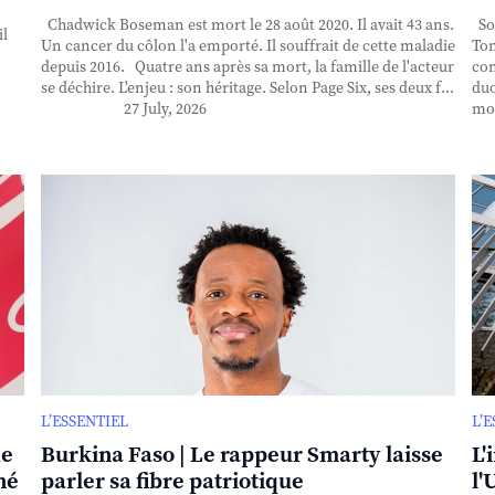
Chadwick Boseman est mort le 28 août 2020. Il avait 43 ans.
Sor
il
Un cancer du côlon l'a emporté. Il souffrait de cette maladie
Ton
depuis 2016. Quatre ans après sa mort, la famille de l'acteur
con
se déchire. L'enjeu : son héritage. Selon Page Six, ses deux f...
duo
27 July, 2026
mor
L’ESSENTIEL
L’
de
Burkina Faso | Le rappeur Smarty laisse
L'
né
parler sa fibre patriotique
l'