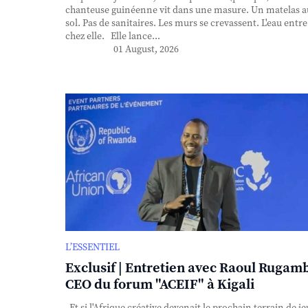
chanteuse guinéenne vit dans une masure. Un matelas a
sol. Pas de sanitaires. Les murs se crevassent. L'eau entre
chez elle. Elle lance...
01 August, 2026
L’ESSENTIEL
Exclusif | Entretien avec Raoul Rugam
CEO du forum "ACEIF" à Kigali
Et si l'Afrique créative devenait le prochain terrain de je