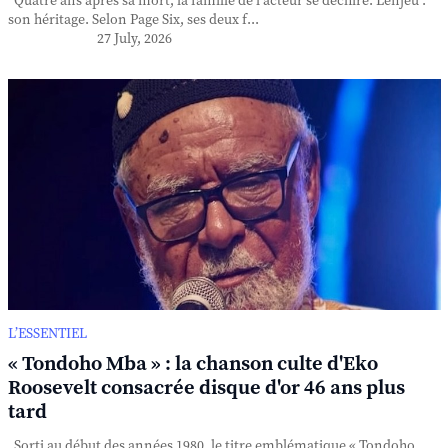
Quatre ans après sa mort, la famille de l'acteur se déchire. L'enjeu :
son héritage. Selon Page Six, ses deux f...
27 July, 2026
L’ESSENTIEL
« Tondoho Mba » : la chanson culte d'Eko
Roosevelt consacrée disque d'or 46 ans plus
tard
Sorti au début des années 1980, le titre emblématique « Tondoho