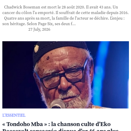
Chadwick Boseman est mort le 28 août 2020. Il avait 43 ans. Un
cancer du côlon l'a emporté. Il souffrait de cette maladie depuis 2016.
Quatre ans après sa mort, la famille de l'acteur se déchire. L'enjeu :
son héritage. Selon Page Six, ses deux f...
27 July, 2026
L’ESSENTIEL
« Tondoho Mba » : la chanson culte d'Eko