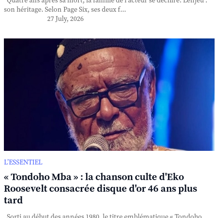
Quatre ans après sa mort, la famille de l'acteur se déchire. L'enjeu :
son héritage. Selon Page Six, ses deux f...
27 July, 2026
L’ESSENTIEL
« Tondoho Mba » : la chanson culte d'Eko
Roosevelt consacrée disque d'or 46 ans plus
tard
Sorti au début des années 1980, le titre emblématique « Tondoho