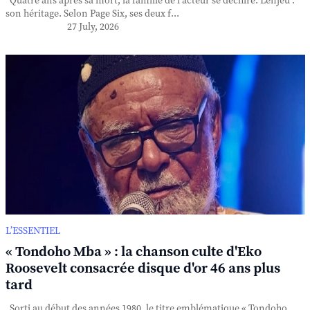
Quatre ans après sa mort, la famille de l'acteur se déchire. L'enjeu :
son héritage. Selon Page Six, ses deux f...
27 July, 2026
L’ESSENTIEL
« Tondoho Mba » : la chanson culte d'Eko
Roosevelt consacrée disque d'or 46 ans plus
tard
Sorti au début des années 1980, le titre emblématique « Tondoho