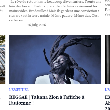
soc
Le rêve du retour hante beaucoup d’aventuriers. Trente ans
sem
velt
loin de chez soi. Parfois quarante. Certains reviennent les
Fon
 du
mains vides. Bredouilles ! Mais ils gardent une conviction :
s’e
rien ne vaut la terre natale. Même pauvre. Même dur. C’est
cette con...
26 July, 2026
L’ESSENTIEL
L’
à
REGGAE | Takana Zion à l’affiche à
EX
l’automne !
Ab
20