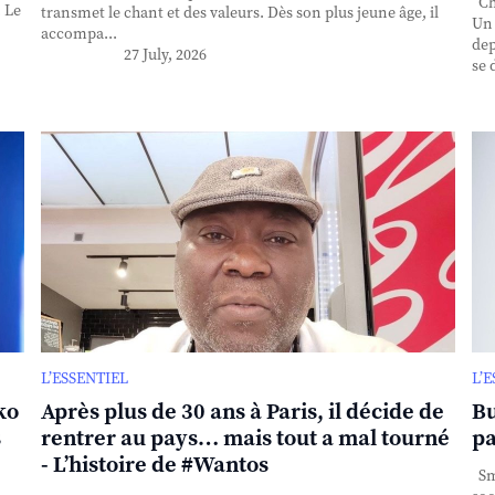
Cha
. Le
transmet le chant et des valeurs. Dès son plus jeune âge, il
Un 
accompa...
dep
27 July, 2026
se 
L’ESSENTIEL
L’
ko
Après plus de 30 ans à Paris, il décide de
Bu
s
rentrer au pays… mais tout a mal tourné
pa
- L’histoire de #Wantos
Sma