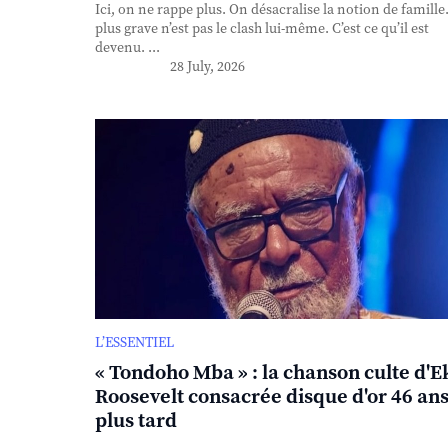
Ici, on ne rappe plus. On désacralise la notion de famille
plus grave n’est pas le clash lui-même. C’est ce qu’il est
devenu. ...
28 July, 2026
L’ESSENTIEL
« Tondoho Mba » : la chanson culte d'E
Roosevelt consacrée disque d'or 46 an
plus tard