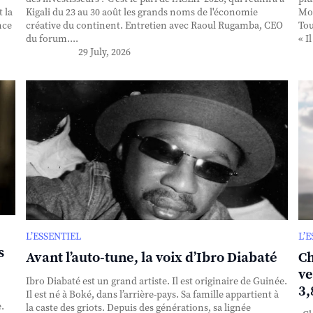
 la
Kigali du 23 au 30 août les grands noms de l'économie
Mou
nce
créative du continent. Entretien avec Raoul Rugamba, CEO
Tou
du forum....
« I
29 July, 2026
L’ESSENTIEL
L’
s
Avant l’auto-tune, la voix d’Ibro Diabaté
Ch
ve
Ibro Diabaté est un grand artiste. Il est originaire de Guinée.
3,
Il est né à Boké, dans l’arrière-pays. Sa famille appartient à
.
la caste des griots. Depuis des générations, sa lignée