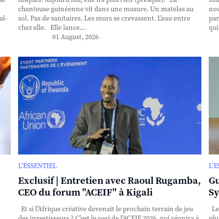
de
disques. Aujourd’hui, elle n’a plus rien (presque). La
min
chanteuse guinéenne vit dans une masure. Un matelas au
nou
al-
sol. Pas de sanitaires. Les murs se crevassent. L'eau entre
par
chez elle. Elle lance...
qui
01 August, 2026
L’ESSENTIEL
L’
Exclusif | Entretien avec Raoul Rugamba,
Gu
CEO du forum "ACEIF" à Kigali
Sy
Et si l'Afrique créative devenait le prochain terrain de jeu
Le
des investisseurs ? C'est le pari de l'ACEIF 2026, qui réunira à
plu