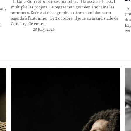
Takana Zion retrousse ses manches. Il brosse ses locks. Il
multiplie les projets. Le reggaeman guinéen enchaîne les
an,
Abd
annonces. Scène et discographie se torsadent dans son
(in
agenda à l’automne. Le 2 octobre, il joue au grand stade de
des
Conakry. Ce conc...
l
Exp
23 July, 2026
cet