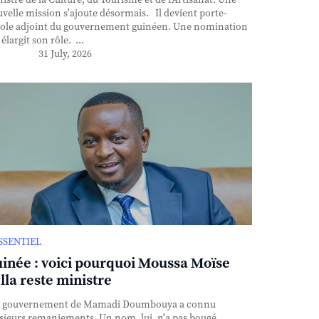
istre de la Culture, du Tourisme et de l'Artisanat. Une
velle mission s'ajoute désormais. Il devient porte-
ole adjoint du gouvernement guinéen. Une nomination
 élargit son rôle. ...
31 July, 2026
ESSENTIEL
inée : voici pourquoi Moussa Moïse
lla reste ministre
 gouvernement de Mamadi Doumbouya a connu
sieurs remaniements. Un nom, lui, n'a pas bougé.