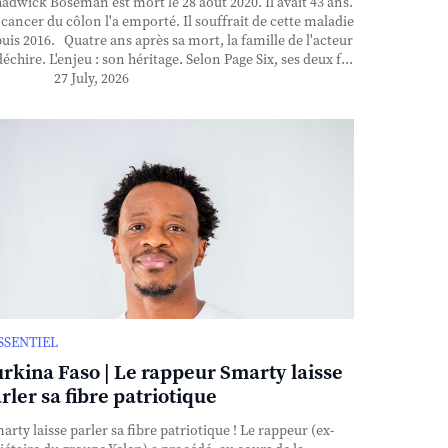
dwick Boseman est mort le 28 août 2020. Il avait 43 ans.
cancer du côlon l'a emporté. Il souffrait de cette maladie
uis 2016. Quatre ans après sa mort, la famille de l'acteur
déchire. L'enjeu : son héritage. Selon Page Six, ses deux f...
27 July, 2026
ESSENTIEL
rkina Faso | Le rappeur Smarty laisse
rler sa fibre patriotique
rty laisse parler sa fibre patriotique ! Le rappeur (ex-