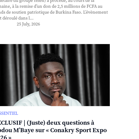
iétaire du groupe Yelen) a procédé, au cours de la
aine, à la remise d’un don de 2,5 millions de FCFA au
ds de soutien patriotique de Burkina Faso. L’évènement
st déroulé dans l...
25 July, 2026
ESSENTIEL
CLUSIF | (Juste) deux questions à
dou M’Baye sur « Conakry Sport Expo
26 »