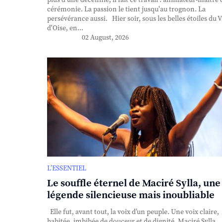
plus d'une décennie, il fait ce travail : animateur-maître 
cérémonie. La passion le tient jusqu'au trognon. La
persévérance aussi. Hier soir, sous les belles étoiles du V
d'Oise, en...
02 August, 2026
L’ESSENTIEL
Le souffle éternel de Maciré Sylla, une
légende silencieuse mais inoubliable
Elle fut, avant tout, la voix d’un peuple. Une voix claire,
habitée, imbibée de douceur et de dignité. Maciré Sylla