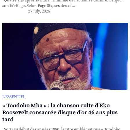
Quatre ans après sa mort, la famille de l'acteur se déchire. L'enjeu :
son héritage. Selon Page Six, ses deux f...
27 July, 2026
L’ESSENTIEL
« Tondoho Mba » : la chanson culte d'Eko
Roosevelt consacrée disque d'or 46 ans plus
tard
Sorti au début des années 1980, le titre emblématique « Tondoho