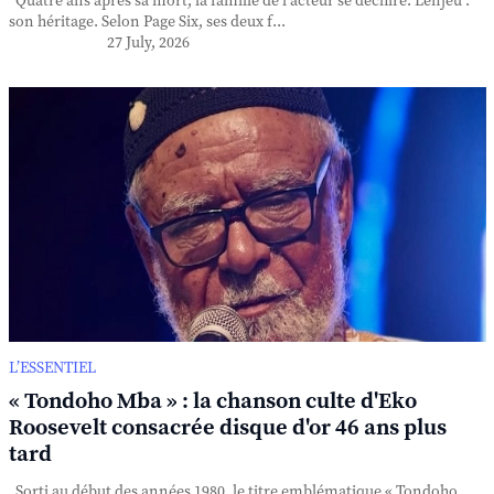
Quatre ans après sa mort, la famille de l'acteur se déchire. L'enjeu :
son héritage. Selon Page Six, ses deux f...
27 July, 2026
L’ESSENTIEL
« Tondoho Mba » : la chanson culte d'Eko
Roosevelt consacrée disque d'or 46 ans plus
tard
Sorti au début des années 1980, le titre emblématique « Tondoho