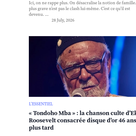
Ici, on ne rappe plus. On désacralise la notion de famille
plus grave n’est pas le clash lui-même. C’est ce qu’il est
devenu. ...
28 July, 2026
L’ESSENTIEL
« Tondoho Mba » : la chanson culte d'E
Roosevelt consacrée disque d'or 46 an
plus tard