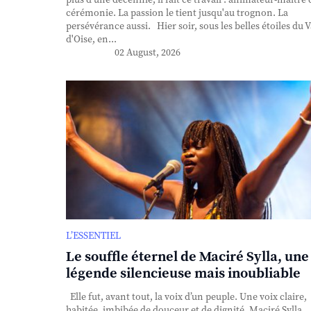
plus d'une décennie, il fait ce travail : animateur-maître 
cérémonie. La passion le tient jusqu'au trognon. La
persévérance aussi. Hier soir, sous les belles étoiles du V
d'Oise, en...
02 August, 2026
L’ESSENTIEL
Le souffle éternel de Maciré Sylla, une
légende silencieuse mais inoubliable
Elle fut, avant tout, la voix d’un peuple. Une voix claire,
habitée, imbibée de douceur et de dignité. Maciré Sylla