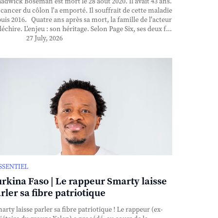
dwick Boseman est mort le 28 août 2020. Il avait 43 ans.
cancer du côlon l'a emporté. Il souffrait de cette maladie
uis 2016. Quatre ans après sa mort, la famille de l'acteur
déchire. L'enjeu : son héritage. Selon Page Six, ses deux f...
27 July, 2026
ESSENTIEL
rkina Faso | Le rappeur Smarty laisse
rler sa fibre patriotique
rty laisse parler sa fibre patriotique ! Le rappeur (ex-