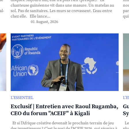
de
disques. Aujourd’hui, elle n’a plus rien (presque). La
min
chanteuse guinéenne vit dans une masure. Un matelas au
nou
al-
sol. Pas de sanitaires. Les murs se crevassent. L'eau entre
par
chez elle. Elle lance...
qui
01 August, 2026
L’ESSENTIEL
L’
Exclusif | Entretien avec Raoul Rugamba,
Gu
CEO du forum "ACEIF" à Kigali
Sy
Et si l'Afrique créative devenait le prochain terrain de jeu
Le
des investisseurs ? C'est le pari de l'ACEIF 2026, qui réunira à
plu