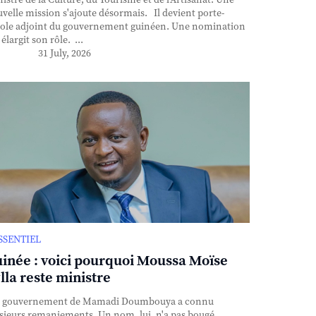
istre de la Culture, du Tourisme et de l'Artisanat. Une
velle mission s'ajoute désormais. Il devient porte-
ole adjoint du gouvernement guinéen. Une nomination
 élargit son rôle. ...
31 July, 2026
ESSENTIEL
inée : voici pourquoi Moussa Moïse
lla reste ministre
 gouvernement de Mamadi Doumbouya a connu
sieurs remaniements. Un nom, lui, n'a pas bougé.