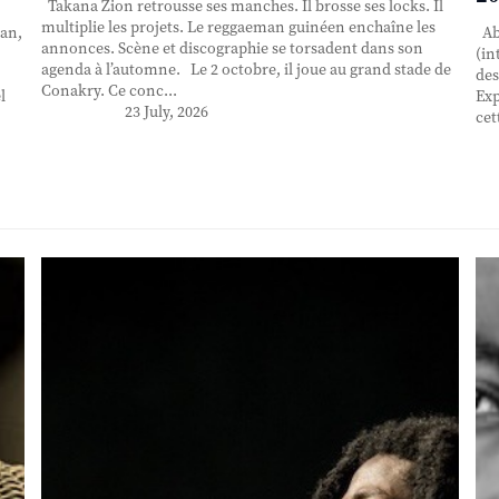
Takana Zion retrousse ses manches. Il brosse ses locks. Il
multiplie les projets. Le reggaeman guinéen enchaîne les
an,
Abd
annonces. Scène et discographie se torsadent dans son
(in
agenda à l’automne. Le 2 octobre, il joue au grand stade de
des
Conakry. Ce conc...
l
Exp
23 July, 2026
cet