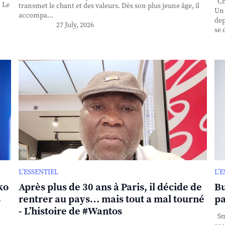
Cha
. Le
transmet le chant et des valeurs. Dès son plus jeune âge, il
Un 
accompa...
dep
27 July, 2026
se 
L’ESSENTIEL
L’
ko
Après plus de 30 ans à Paris, il décide de
Bu
s
rentrer au pays… mais tout a mal tourné
pa
- L’histoire de #Wantos
Sma