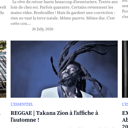
soc
Le rêve du retour hante beaucoup d’aventuriers. Trente ans
sem
velt
loin de chez soi. Parfois quarante. Certains reviennent les
Fon
 du
mains vides. Bredouilles ! Mais ils gardent une conviction :
s’e
rien ne vaut la terre natale. Même pauvre. Même dur. C’est
cette con...
26 July, 2026
L’ESSENTIEL
L’
à
REGGAE | Takana Zion à l’affiche à
EX
l’automne !
Ab
20