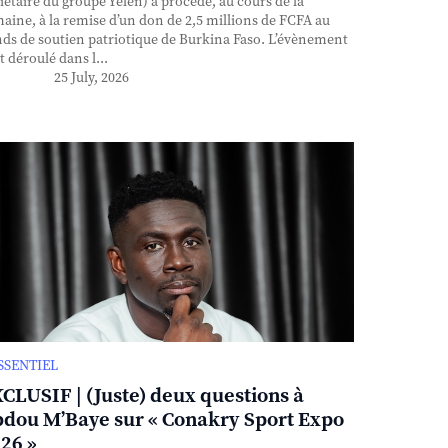
iétaire du groupe Yelen) a procédé, au cours de la
aine, à la remise d’un don de 2,5 millions de FCFA au
ds de soutien patriotique de Burkina Faso. L’évènement
st déroulé dans l...
25 July, 2026
ESSENTIEL
CLUSIF | (Juste) deux questions à
dou M’Baye sur « Conakry Sport Expo
26 »