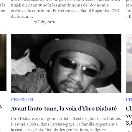
 la
Kigali du 23 au 30 août les grands noms de l'économie
Mou
nce
créative du continent. Entretien avec Raoul Rugamba, CEO
Tou
du forum....
« I
29 July, 2026
L’ESSENTIEL
L’
s
Avant l’auto-tune, la voix d’Ibro Diabaté
Ch
ve
Ibro Diabaté est un grand artiste. Il est originaire de Guinée.
3,
Il est né à Boké, dans l’arrière-pays. Sa famille appartient à
.
la caste des griots. Depuis des générations, sa lignée