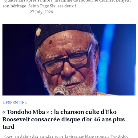
Quatre ans après sa mort, la famille de l'acteur se déchire. L'enjeu :
son héritage. Selon Page Six, ses deux f...
27 July, 2026
L’ESSENTIEL
« Tondoho Mba » : la chanson culte d'Eko
Roosevelt consacrée disque d'or 46 ans plus
tard
Sorti au début des années 1980, le titre emblématique « Tondoho