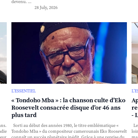
devenu. ...
28 July, 2026
L’ESSENTIEL
L’
« Tondoho Mba » : la chanson culte d'Eko
Ap
Roosevelt consacrée disque d'or 46 ans
re
plus tard
- 
ans.
Sorti au début des années 1980, le titre emblématique «
Le 
adie
Tondoho Mba » du compositeur camerounais Eko Roosevelt
loi
teur
connaît un succès planétaire inédit. Grâce à une reprise du
mai