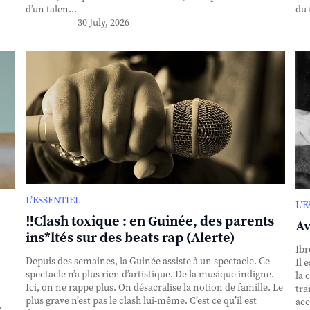
d’un talen...
du 
30 July, 2026
L’ESSENTIEL
L’
‼️Clash toxique : en Guinée, des parents
Av
ins*ltés sur des beats rap (Alerte)
Ibr
Depuis des semaines, la Guinée assiste à un spectacle. Ce
Il 
spectacle n’a plus rien d’artistique. De la musique indigne.
la 
Ici, on ne rappe plus. On désacralise la notion de famille. Le
tra
plus grave n’est pas le clash lui-même. C’est ce qu’il est
acc
.