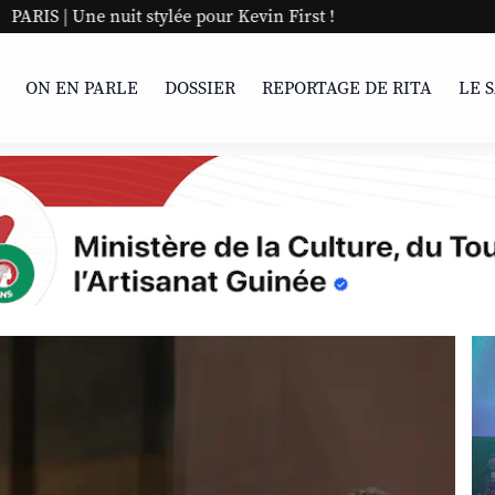
 stylée pour Kevin First !
ON EN PARLE
DOSSIER
REPORTAGE DE RITA
LE 