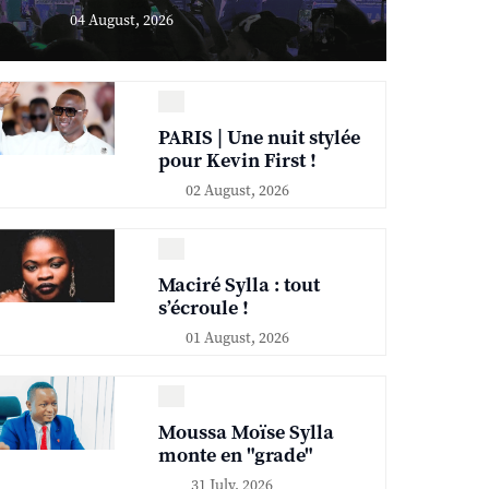
04 August, 2026
PARIS | Une nuit stylée
pour Kevin First !
02 August, 2026
Maciré Sylla : tout
s’écroule !
01 August, 2026
Moussa Moïse Sylla
monte en "grade"
31 July, 2026