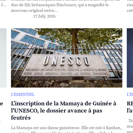
f...
duo de DJs britanniques Disclosure, qui a magnifié le
rie
morceau original entre...
cet
27 July, 2026
L’ESSENTIEL
L’
se
L'inscription de la Mamaya de Guinée à
RE
l'UNESCO, le dossier avance à pas
l’
feutrés
-
Tak
mul
La Mamaya est une danse guinéenne. Elle est née à Kankan,
ann