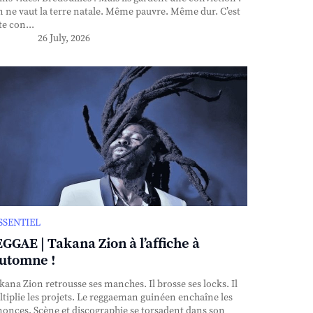
n ne vaut la terre natale. Même pauvre. Même dur. C’est
te con...
26 July, 2026
ESSENTIEL
GGAE | Takana Zion à l’affiche à
automne !
ana Zion retrousse ses manches. Il brosse ses locks. Il
tiplie les projets. Le reggaeman guinéen enchaîne les
onces. Scène et discographie se torsadent dans son