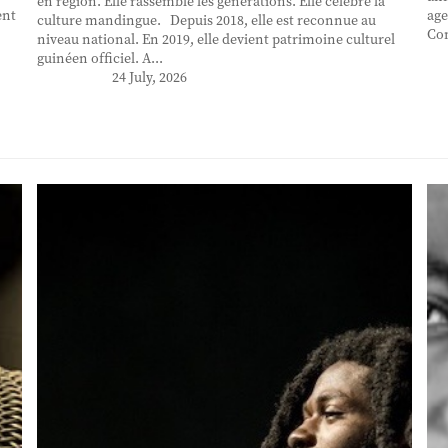
en région. Elle rassemble les générations. Elle célèbre la
ent
age
culture mandingue. Depuis 2018, elle est reconnue au
Con
niveau national. En 2019, elle devient patrimoine culturel
guinéen officiel. A...
24 July, 2026