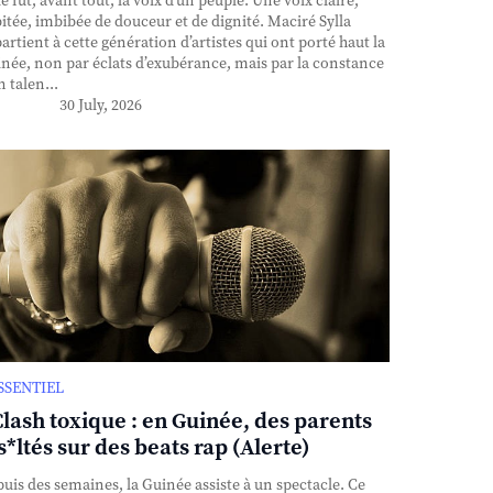
e fut, avant tout, la voix d’un peuple. Une voix claire,
itée, imbibée de douceur et de dignité. Maciré Sylla
artient à cette génération d’artistes qui ont porté haut la
née, non par éclats d’exubérance, mais par la constance
n talen...
30 July, 2026
ESSENTIEL
Clash toxique : en Guinée, des parents
s*ltés sur des beats rap (Alerte)
uis des semaines, la Guinée assiste à un spectacle. Ce