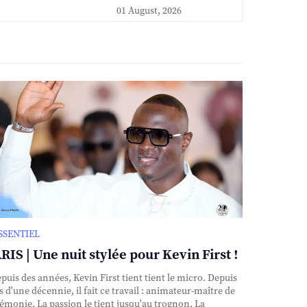
01 August, 2026
ESSENTIEL
RIS | Une nuit stylée pour Kevin First !
uis des années, Kevin First tient tient le micro. Depuis
s d'une décennie, il fait ce travail : animateur-maître de
émonie. La passion le tient jusqu'au trognon. La