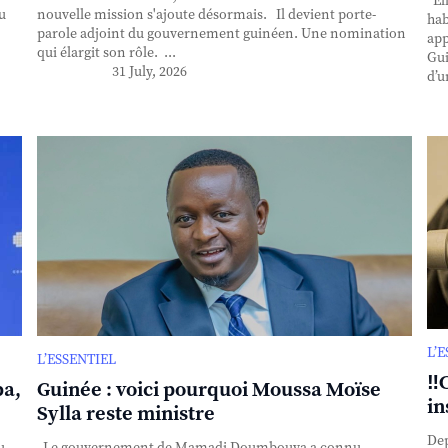
Ell
u
nouvelle mission s'ajoute désormais. Il devient porte-
hab
parole adjoint du gouvernement guinéen. Une nomination
app
qui élargit son rôle. ...
Gui
31 July, 2026
d’u
L’
L’ESSENTIEL
‼️
ba,
Guinée : voici pourquoi Moussa Moïse
in
Sylla reste ministre
Dep
u
Le gouvernement de Mamadi Doumbouya a connu