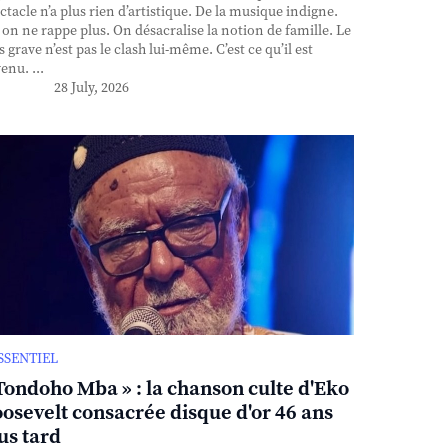
ctacle n’a plus rien d’artistique. De la musique indigne.
, on ne rappe plus. On désacralise la notion de famille. Le
s grave n’est pas le clash lui-même. C’est ce qu’il est
enu. ...
28 July, 2026
ESSENTIEL
Tondoho Mba » : la chanson culte d'Eko
osevelt consacrée disque d'or 46 ans
us tard