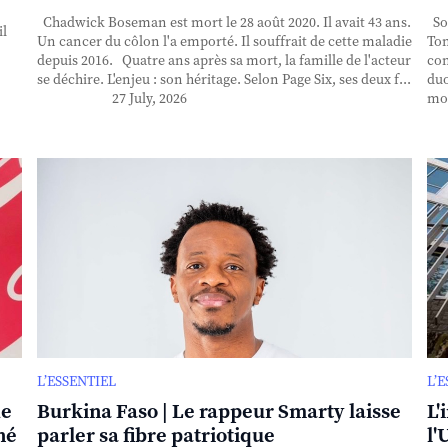
Chadwick Boseman est mort le 28 août 2020. Il avait 43 ans.
Sor
il
Un cancer du côlon l'a emporté. Il souffrait de cette maladie
Ton
depuis 2016. Quatre ans après sa mort, la famille de l'acteur
con
se déchire. L'enjeu : son héritage. Selon Page Six, ses deux f...
duo
27 July, 2026
mor
L’ESSENTIEL
L’
de
Burkina Faso | Le rappeur Smarty laisse
L'
né
parler sa fibre patriotique
l'