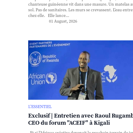
chanteuse guinéenne vit dans une masure. Un matelas a
sol. Pas de sanitaires. Les murs se crevassent. L'eau entre
chez elle. Elle lance...
01 August, 2026
L’ESSENTIEL
Exclusif | Entretien avec Raoul Rugam
CEO du forum "ACEIF" à Kigali
Et si l'Afrique créative devenait le prochain terrain de je