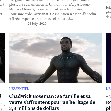
spe
a à
plusieurs remaniements. Un nom, lui, n'a pas bougé.
Ici
Moussa Moïse Sylla reste ministre de la Culture, du
plu
CEO
Tourisme et de l'Artisanat. Ce maintien n'a rien d'anodin.
dev
« Il récompense un bilan », selon les avi...
28 July, 2026
L’ESSENTIEL
L’
é
Chadwick Boseman : sa famille et sa
« 
veuve s'affrontent pour un héritage de
Ro
née.
3,8 millions de dollars
pl
 à