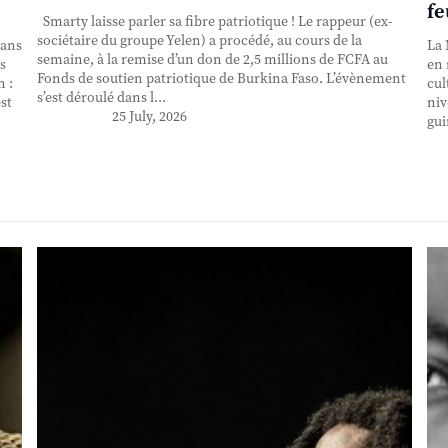
fe
Smarty laisse parler sa fibre patriotique ! Le rappeur (ex-
sociétaire du groupe Yelen) a procédé, au cours de la
 ans
La 
semaine, à la remise d’un don de 2,5 millions de FCFA au
s
en 
Fonds de soutien patriotique de Burkina Faso. L’évènement
n :
cul
s’est déroulé dans l...
st
niv
25 July, 2026
gui