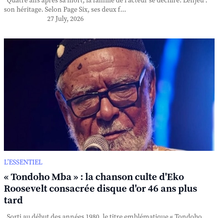
Quatre ans après sa mort, la famille de l'acteur se déchire. L'enjeu :
son héritage. Selon Page Six, ses deux f...
27 July, 2026
L’ESSENTIEL
« Tondoho Mba » : la chanson culte d'Eko
Roosevelt consacrée disque d'or 46 ans plus
tard
Sorti au début des années 1980, le titre emblématique « Tondoho