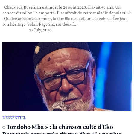
Chadwick Boseman est mort le 28 août 2020. Il avait 43 ans. Un
cancer du côlon l'a emporté. Il souffrait de cette maladie depuis 2016.
Quatre ans après sa mort, la famille de l'acteur se déchire. L'enjeu :
son héritage. Selon Page Six, ses deux f...
27 July, 2026
L’ESSENTIEL
« Tondoho Mba » : la chanson culte d'Eko