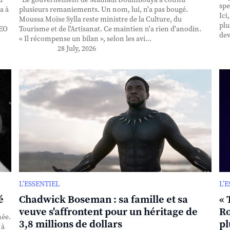
spe
a à
plusieurs remaniements. Un nom, lui, n'a pas bougé.
Ici
Moussa Moïse Sylla reste ministre de la Culture, du
plu
CEO
Tourisme et de l'Artisanat. Ce maintien n'a rien d'anodin.
dev
« Il récompense un bilan », selon les avi...
28 July, 2026
L’ESSENTIEL
L’
é
Chadwick Boseman : sa famille et sa
« 
veuve s'affrontent pour un héritage de
Ro
née.
3,8 millions de dollars
pl
 à