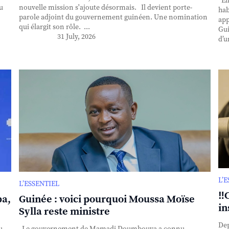
Ell
u
nouvelle mission s'ajoute désormais. Il devient porte-
hab
parole adjoint du gouvernement guinéen. Une nomination
app
qui élargit son rôle. ...
Gui
31 July, 2026
d’u
L’
L’ESSENTIEL
‼️
ba,
Guinée : voici pourquoi Moussa Moïse
in
Sylla reste ministre
Dep
u
Le gouvernement de Mamadi Doumbouya a connu