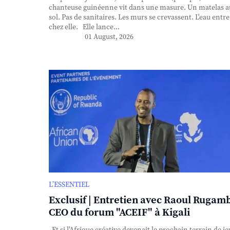
chanteuse guinéenne vit dans une masure. Un matelas a
sol. Pas de sanitaires. Les murs se crevassent. L'eau entre
chez elle. Elle lance...
01 August, 2026
L’ESSENTIEL
Exclusif | Entretien avec Raoul Rugam
CEO du forum "ACEIF" à Kigali
Et si l'Afrique créative devenait le prochain terrain de je