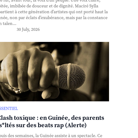
e fut, avant tout, la voix d’un peuple. Une voix claire,
itée, imbibée de douceur et de dignité. Maciré Sylla
artient à cette génération d’artistes qui ont porté haut la
née, non par éclats d’exubérance, mais par la constance
n talen...
30 July, 2026
ESSENTIEL
Clash toxique : en Guinée, des parents
s*ltés sur des beats rap (Alerte)
uis des semaines, la Guinée assiste à un spectacle. Ce