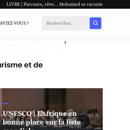
, rêve... Mohamed se raconte
UNESCO | L'Afrique en bon
SAVIEZ-VOUS ?
UNESCO | L'Afrique en
bonne place sur la liste