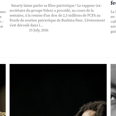
fe
Smarty laisse parler sa fibre patriotique ! Le rappeur (ex-
sociétaire du groupe Yelen) a procédé, au cours de la
 ans
La 
semaine, à la remise d’un don de 2,5 millions de FCFA au
s
en 
Fonds de soutien patriotique de Burkina Faso. L’évènement
n :
cul
s’est déroulé dans l...
st
niv
25 July, 2026
gui