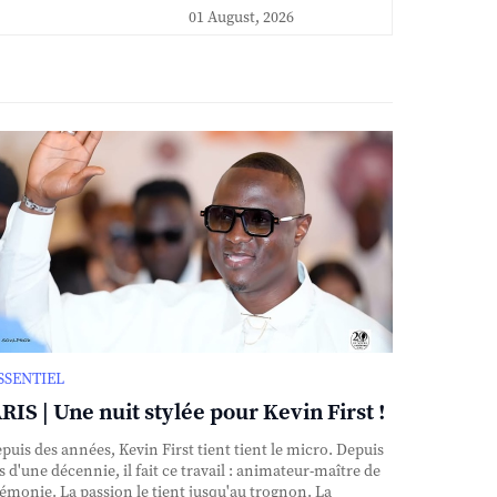
01 August, 2026
ESSENTIEL
RIS | Une nuit stylée pour Kevin First !
uis des années, Kevin First tient tient le micro. Depuis
s d'une décennie, il fait ce travail : animateur-maître de
émonie. La passion le tient jusqu'au trognon. La