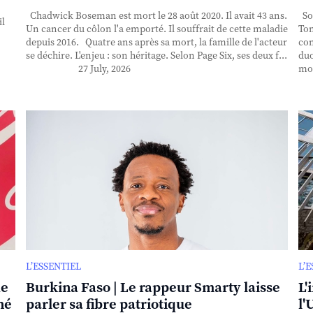
Chadwick Boseman est mort le 28 août 2020. Il avait 43 ans.
Sor
il
Un cancer du côlon l'a emporté. Il souffrait de cette maladie
Ton
depuis 2016. Quatre ans après sa mort, la famille de l'acteur
con
se déchire. L'enjeu : son héritage. Selon Page Six, ses deux f...
duo
27 July, 2026
mor
L’ESSENTIEL
L’
de
Burkina Faso | Le rappeur Smarty laisse
L'
né
parler sa fibre patriotique
l'