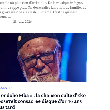
ctacle n’a plus rien d’artistique. De la musique indigne.
, on ne rappe plus. On désacralise la notion de famille. Le
s grave n’est pas le clash lui-même. C’est ce qu’il est
enu. ...
28 July, 2026
ESSENTIEL
Tondoho Mba » : la chanson culte d'Eko
osevelt consacrée disque d'or 46 ans
us tard