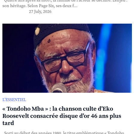
Quatre ans après sa mort, la famille de l'acteur se déchire. L'enjeu :
son héritage. Selon Page Six, ses deux f...
27 July, 2026
L’ESSENTIEL
« Tondoho Mba » : la chanson culte d'Eko
Roosevelt consacrée disque d'or 46 ans plus
tard
Sorti au début des années 1980, le titre emblématique « Tondoho