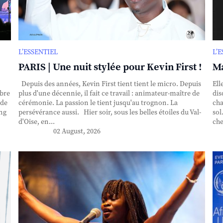
L’ESSENTIEL
L’
PARIS | Une nuit stylée pour Kevin First !
Ma
Depuis des années, Kevin First tient tient le micro. Depuis
Ell
obre
plus d'une décennie, il fait ce travail : animateur-maître de
dis
nde
cérémonie. La passion le tient jusqu'au trognon. La
cha
ing
persévérance aussi. Hier soir, sous les belles étoiles du Val-
sol
d'Oise, en...
che
02 August, 2026