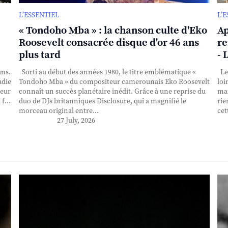
L’ESSENTIEL
L’
« Tondoho Mba » : la chanson culte d'Eko
Ap
Roosevelt consacrée disque d'or 46 ans
re
plus tard
- 
ans.
Sorti au début des années 1980, le titre emblématique «
Le 
adie
Tondoho Mba » du compositeur camerounais Eko Roosevelt
loi
teur
connaît un succès planétaire inédit. Grâce à une reprise du
mai
f...
duo de DJs britanniques Disclosure, qui a magnifié le
rie
morceau original entre...
cet
27 July, 2026